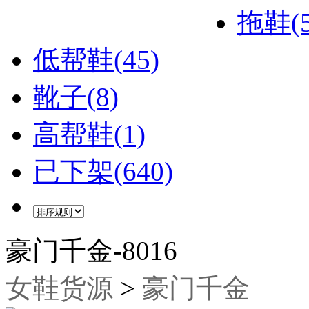
拖鞋(5
低帮鞋(45)
靴子(8)
高帮鞋(1)
已下架(640)
豪门千金-8016
女鞋货源
>
豪门千金