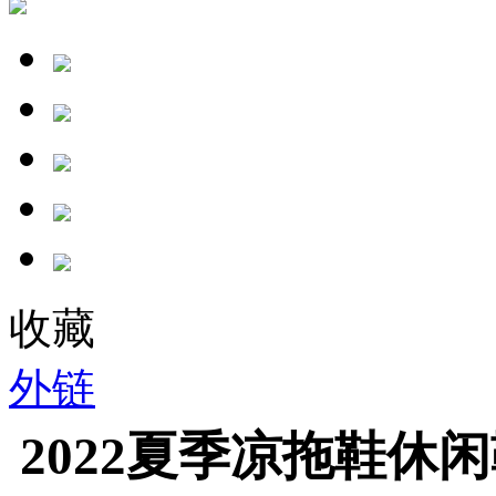
收藏
外链
2022夏季凉拖鞋休