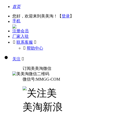
首页
您好，欢迎来到美美淘！【
登录
】
手机
注册会员
厂家入驻

联系客服

󰅃
帮助中心
关注

订阅美美淘微信
微信号:MMGG-COM