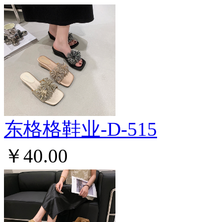
东格格鞋业-D-515
￥40.00