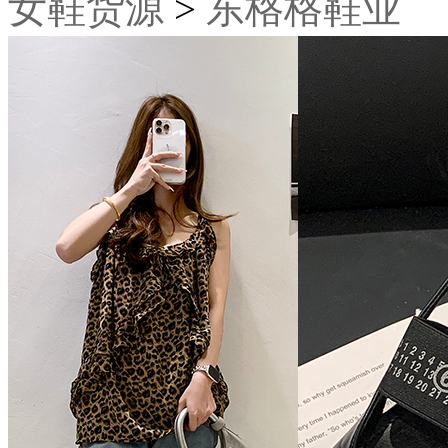
女鞋货源
>
东格格鞋业