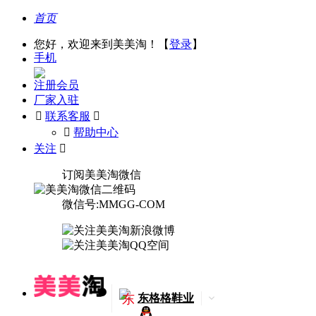
首页
您好，欢迎来到美美淘！【
登录
】
手机
注册会员
厂家入驻

联系客服

󰅃
帮助中心
关注

订阅美美淘微信
微信号:MMGG-COM
东
东格格鞋业