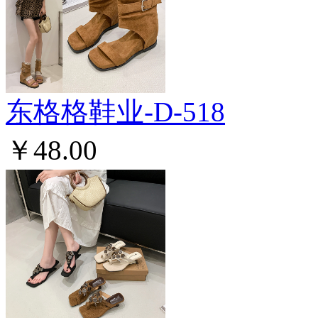
东格格鞋业-D-518
￥48.00