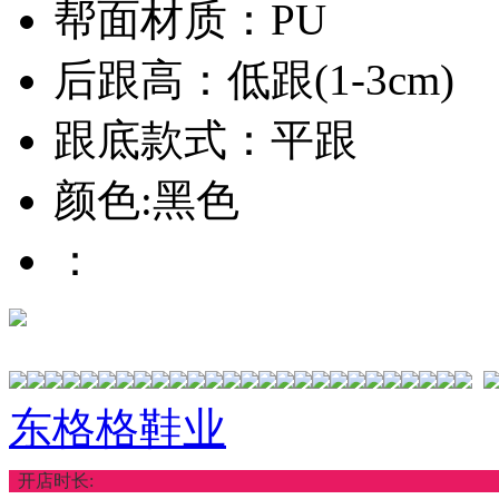
帮面材质：PU
后跟高：低跟(1-3cm)
跟底款式：平跟
颜色:黑色
：
东格格鞋业
开店时长: