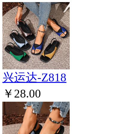
兴运达-Z818
￥28.00