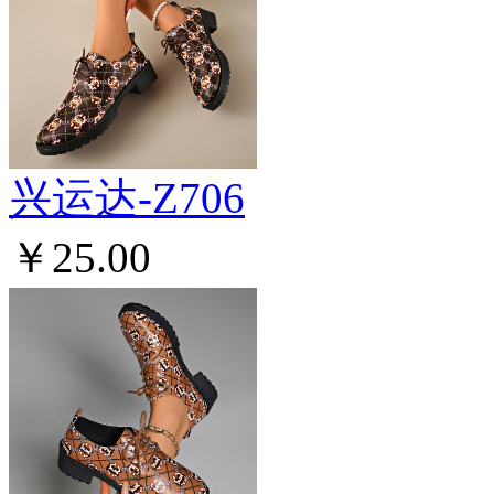
兴运达-Z706
￥25.00