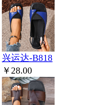
兴运达-B818
￥28.00