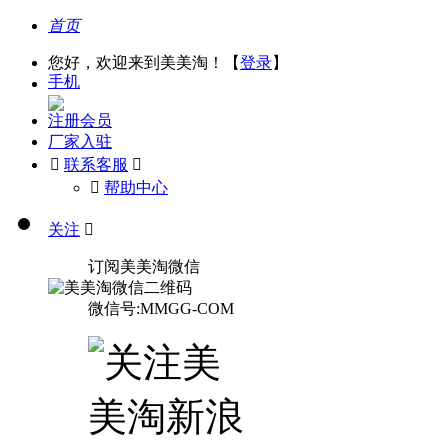
首页
您好，欢迎来到美美淘！【
登录
】
手机
注册会员
厂家入驻

联系客服

󰅃
帮助中心
关注

订阅美美淘微信
微信号:MMGG-COM