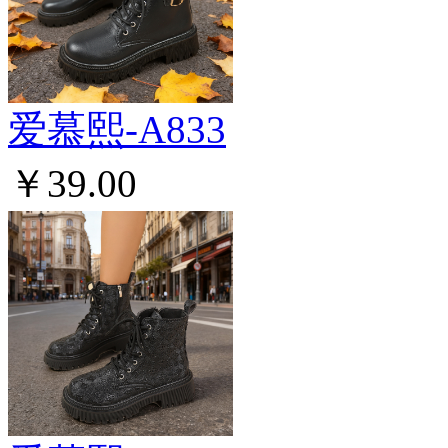
爱慕熙-A833
￥39.00