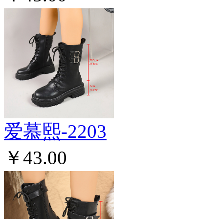
爱慕熙-2203
￥43.00