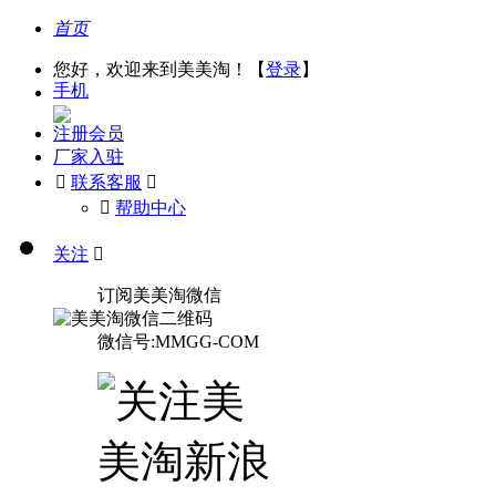
首页
您好，欢迎来到美美淘！【
登录
】
手机
注册会员
厂家入驻

联系客服

󰅃
帮助中心
关注

订阅美美淘微信
微信号:MMGG-COM