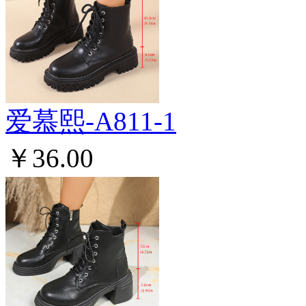
爱慕熙-A811-1
￥36.00