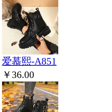
爱慕熙-A851
￥36.00