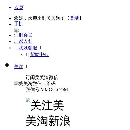
首页
您好，欢迎来到美美淘！【
登录
】
手机
注册会员
厂家入驻

联系客服

󰅃
帮助中心
关注

订阅美美淘微信
微信号:MMGG-COM