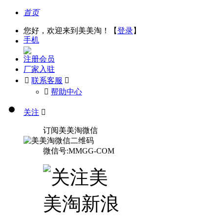
首页
您好，欢迎来到美美淘！【
登录
】
手机
注册会员
厂家入驻

联系客服

󰅃
帮助中心
关注

订阅美美淘微信
微信号:MMGG-COM