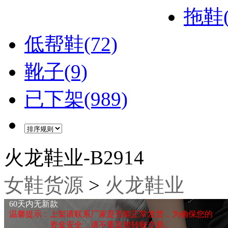
拖鞋(
低帮鞋(72)
靴子(9)
已下架(989)
火龙鞋业-B2914
女鞋货源
>
火龙鞋业
60天内无新款
温馨提示：上架请联系厂家是否能正常发货，为确保您的
资金安全，请不要直接转账交易。