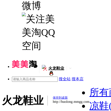
火
火龙鞋业
搜全站
搜本店
所有
火龙鞋业
保存到桌面
http://huolong.mmgg.com
凉鞋(