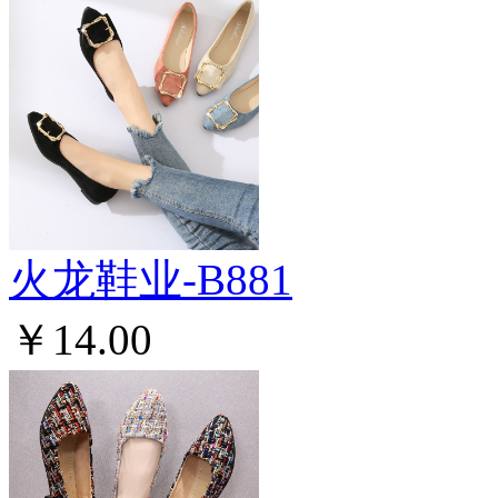
火龙鞋业-B881
￥14.00