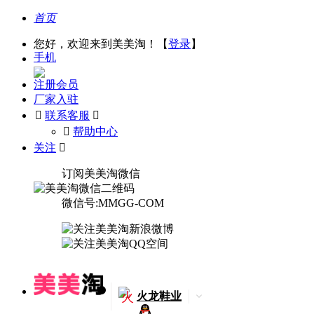
首页
您好，欢迎来到美美淘！【
登录
】
手机
注册会员
厂家入驻

联系客服

󰅃
帮助中心
关注

订阅美美淘微信
微信号:MMGG-COM
火
火龙鞋业