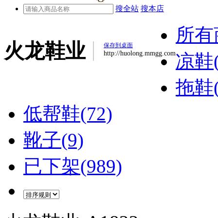
搜全站
搜本店
所有
火龙鞋业
保存到桌面
http://huolong.mmgg.com
凉鞋(
拖鞋(
低帮鞋(72)
靴子(9)
已下架(989)