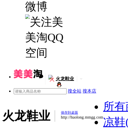
火
火龙鞋业
搜全站
搜本店
所有
火龙鞋业
保存到桌面
http://huolong.mmgg.com
凉鞋(