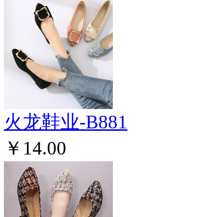
火龙鞋业-B881
￥14.00