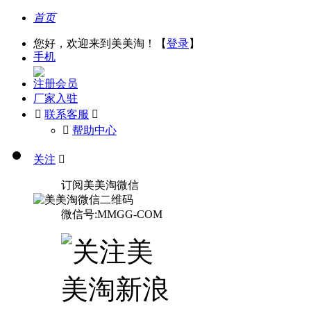
首页
您好，欢迎来到美美淘！【
登录
】
手机
注册会员
厂家入驻

联系客服

󰅃
帮助中心
关注

订阅美美淘微信
微信号:MMGG-COM