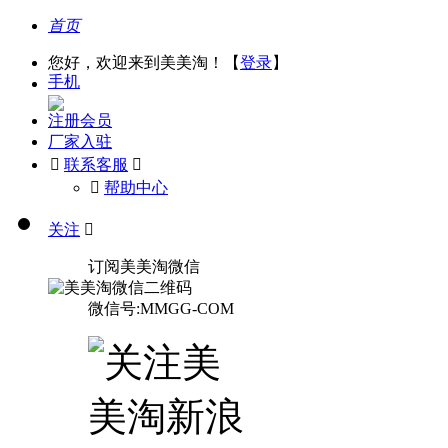
首页
您好，欢迎来到美美淘！【
登录
】
手机
注册会员
厂家入驻

联系客服

󰅃
帮助中心
关注

订阅美美淘微信
微信号:MMGG-COM