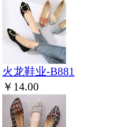
火龙鞋业-B881
￥14.00