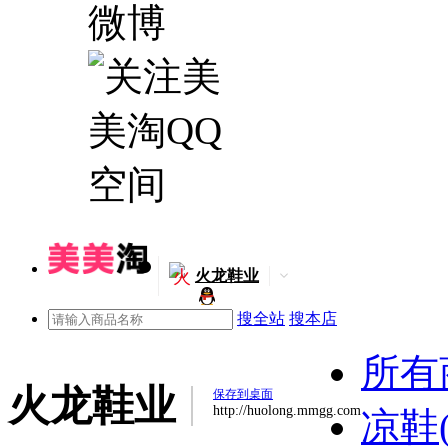
火
火龙鞋业
搜全站
搜本店
所有
火龙鞋业
保存到桌面
http://huolong.mmgg.com
凉鞋(