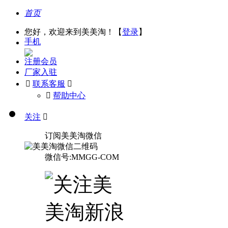
首页
您好，欢迎来到美美淘！【
登录
】
手机
注册会员
厂家入驻

联系客服

󰅃
帮助中心
关注

订阅美美淘微信
微信号:MMGG-COM