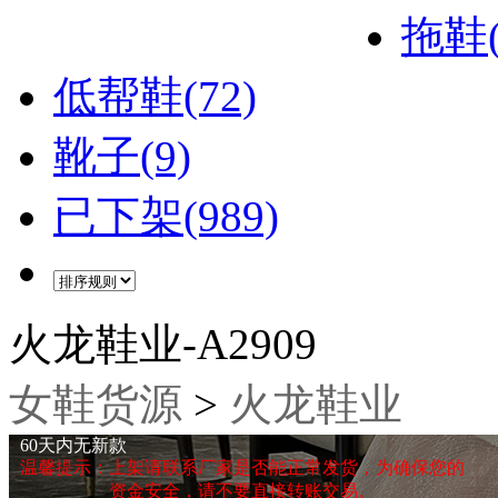
拖鞋(
低帮鞋(72)
靴子(9)
已下架(989)
火龙鞋业-A2909
女鞋货源
>
火龙鞋业
60天内无新款
温馨提示：上架请联系厂家是否能正常发货，为确保您的
资金安全，请不要直接转账交易。