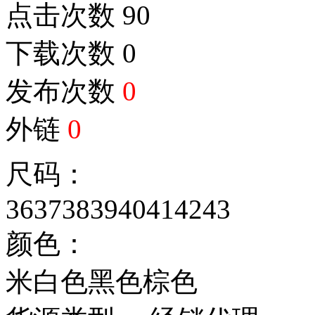
点击次数
90
下载次数
0
发布次数
0
外链
0
尺码：
36
37
38
39
40
41
42
43
颜色：
米白色
黑色
棕色