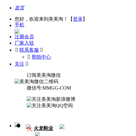
首页
您好，欢迎来到美美淘！【
登录
】
手机
注册会员
厂家入驻

联系客服

󰅃
帮助中心
关注

订阅美美淘微信
微信号:MMGG-COM
火
火龙鞋业