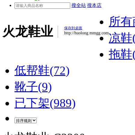
搜全站
搜本店
所有
火龙鞋业
保存到桌面
http://huolong.mmgg.com
凉鞋(
拖鞋(
低帮鞋(72)
靴子(9)
已下架(989)