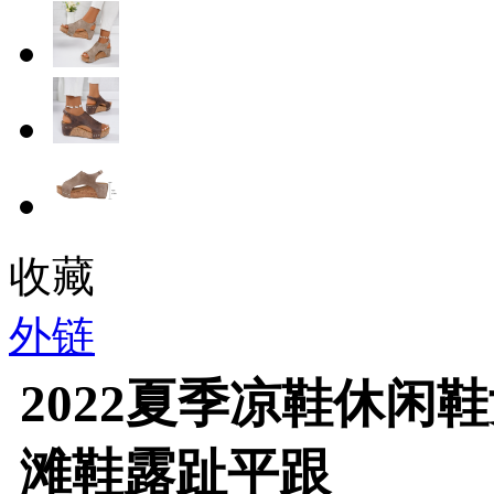
收藏
外链
2022夏季凉鞋休闲
滩鞋露趾平跟