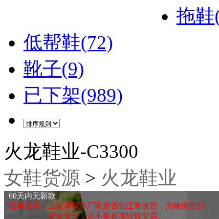
拖鞋(
低帮鞋(72)
靴子(9)
已下架(989)
火龙鞋业-C3300
女鞋货源
>
火龙鞋业
60天内无新款
温馨提示：上架请联系厂家是否能正常发货，为确保您的
资金安全，请不要直接转账交易。