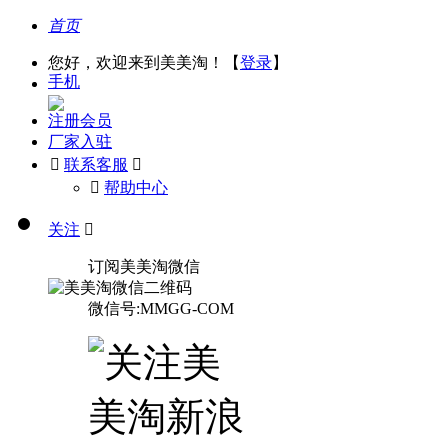
首页
您好，欢迎来到美美淘！【
登录
】
手机
注册会员
厂家入驻

联系客服

󰅃
帮助中心
关注

订阅美美淘微信
微信号:MMGG-COM