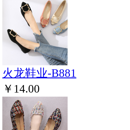
火龙鞋业-B881
￥14.00