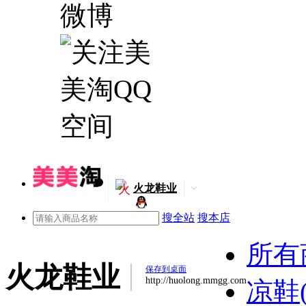
火
火龙鞋业
搜全站
搜本店
所有
火龙鞋业
保存到桌面
http://huolong.mmgg.com
凉鞋(