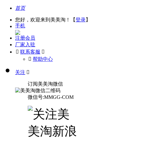
首页
您好，欢迎来到美美淘！【
登录
】
手机
注册会员
厂家入驻

联系客服

󰅃
帮助中心
关注

订阅美美淘微信
微信号:MMGG-COM