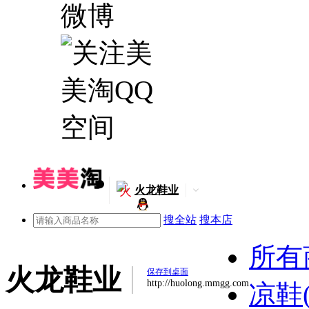
火
火龙鞋业
搜全站
搜本店
所有
火龙鞋业
保存到桌面
http://huolong.mmgg.com
凉鞋(