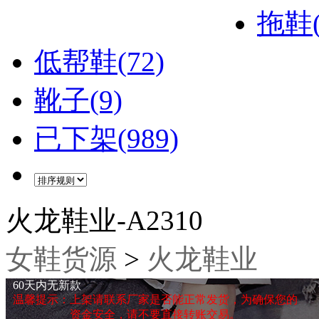
拖鞋(
低帮鞋(72)
靴子(9)
已下架(989)
火龙鞋业-A2310
女鞋货源
>
火龙鞋业
60天内无新款
温馨提示：上架请联系厂家是否能正常发货，为确保您的
资金安全，请不要直接转账交易。