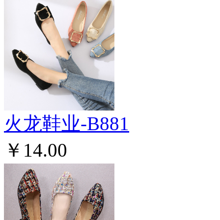
火龙鞋业-B881
￥14.00