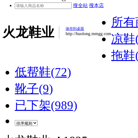
搜全站
搜本店
所有
火龙鞋业
保存到桌面
http://huolong.mmgg.com
凉鞋(
拖鞋(
低帮鞋(72)
靴子(9)
已下架(989)