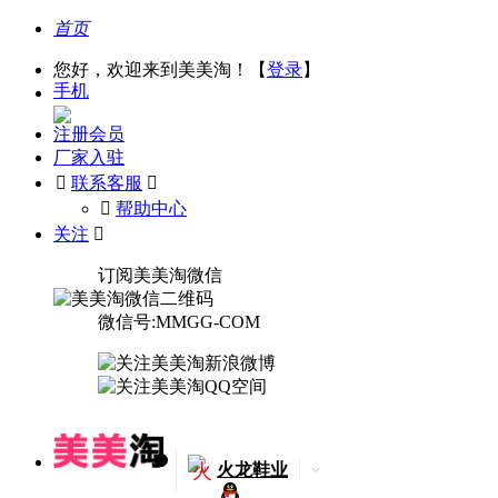
首页
您好，欢迎来到美美淘！【
登录
】
手机
注册会员
厂家入驻

联系客服

󰅃
帮助中心
关注

订阅美美淘微信
微信号:MMGG-COM
火
火龙鞋业