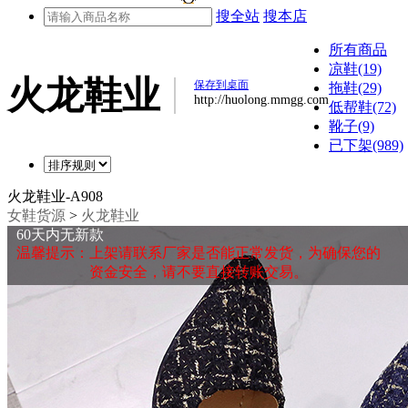
搜全站
搜本店
所有商品
凉鞋(19)
火龙鞋业
保存到桌面
拖鞋(29)
http://huolong.mmgg.com
低帮鞋(72)
靴子(9)
已下架(989)
火龙鞋业-A908
女鞋货源
>
火龙鞋业
60天内无新款
温馨提示：上架请联系厂家是否能正常发货，为确保您的
资金安全，请不要直接转账交易。