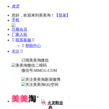
首页
您好，欢迎来到美美淘！【
登录
】
手机
注册会员
厂家入驻

联系客服

󰅃
帮助中心
关注

订阅美美淘微信
微信号:MMGG-COM
火
火龙鞋业