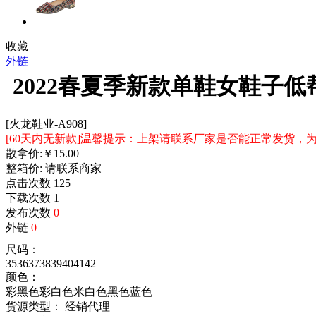
收藏
外链
2022春夏季新款单鞋女鞋子
[火龙鞋业-A908]
[60天内无新款]温馨提示：上架请联系厂家是否能正常发货
散拿价:
￥
15.00
整箱价:
请联系商家
点击次数
125
下载次数
1
发布次数
0
外链
0
尺码：
35
36
37
38
39
40
41
42
颜色：
彩黑色
彩白色
米白色
黑色
蓝色
货源类型： 经销代理