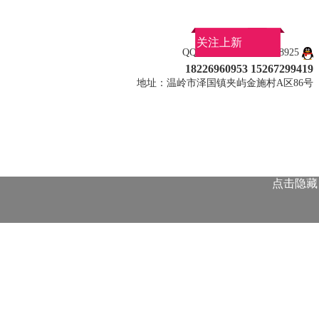
关注上新
QQ：917446347 463038925
18226960953 15267299419
地址：温岭市泽国镇夹屿金施村A区86号
点击隐藏