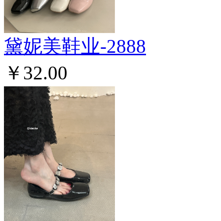
黛妮美鞋业-2888
￥32.00