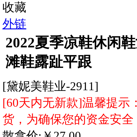
收藏
外链
2022夏季凉鞋休闲
滩鞋露趾平跟
[黛妮美鞋业-2911]
[60天内无新款]温馨提
货，为确保您的资金安全
散拿价:
￥
27.00