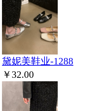
黛妮美鞋业-1288
￥32.00