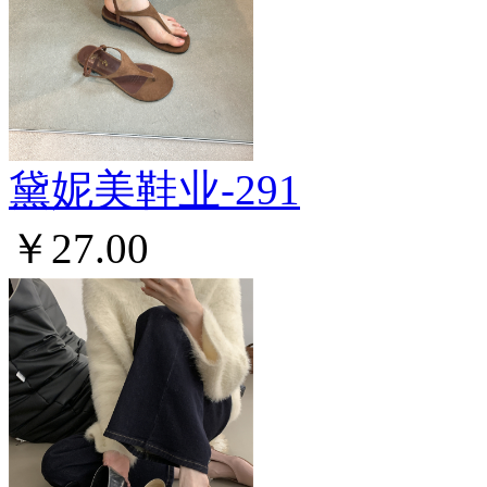
黛妮美鞋业-291
￥27.00