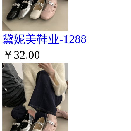
黛妮美鞋业-1288
￥32.00