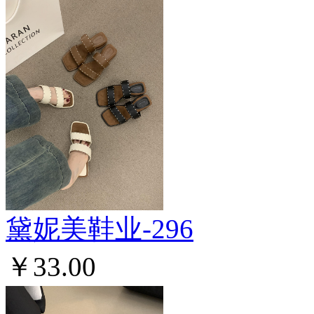
黛妮美鞋业-296
￥33.00