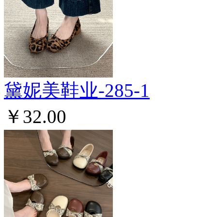
黛妮美鞋业-285-1
￥32.00