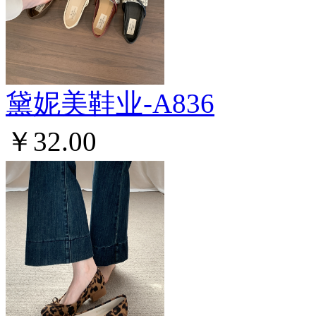
黛妮美鞋业-A836
￥32.00