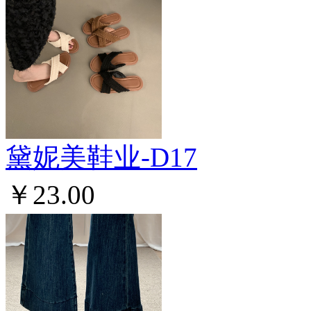
黛妮美鞋业-D17
￥23.00