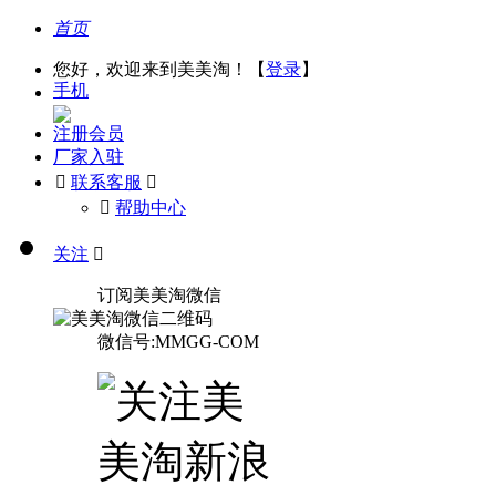
首页
您好，欢迎来到美美淘！【
登录
】
手机
注册会员
厂家入驻

联系客服

󰅃
帮助中心
关注

订阅美美淘微信
微信号:MMGG-COM