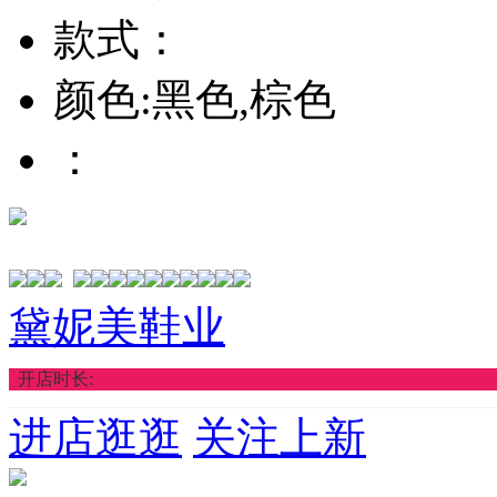
款式：
颜色:黑色,棕色
：
黛妮美鞋业
开店时长:
进店逛逛
关注上新