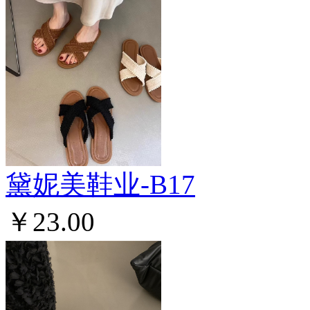
黛妮美鞋业-B17
￥23.00