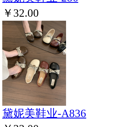
￥32.00
黛妮美鞋业-A836