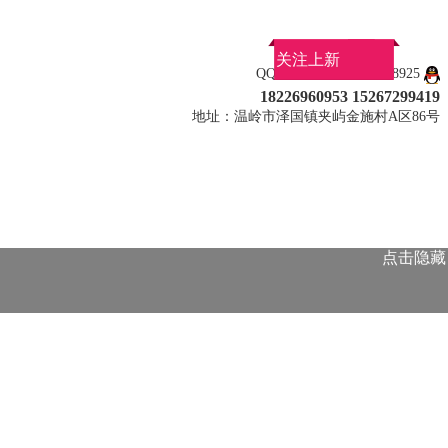
关注上新
QQ：917446347 463038925
18226960953 15267299419
地址：温岭市泽国镇夹屿金施村A区86号
点击隐藏