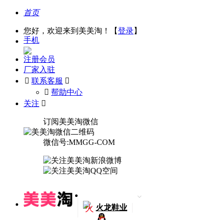
首页
您好，欢迎来到美美淘！【
登录
】
手机
注册会员
厂家入驻

联系客服

󰅃
帮助中心
关注

订阅美美淘微信
微信号:MMGG-COM
火
火龙鞋业