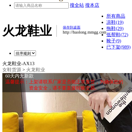
搜全站
搜本店
所有商品
凉鞋(19)
火龙鞋业
保存到桌面
拖鞋(29)
http://huolong.mmgg.com
低帮鞋(72)
靴子(9)
已下架(989)
火龙鞋业-AX13
女鞋货源
>
火龙鞋业
60天内无新款
温馨提示：上架请联系厂家是否能正常发货，为确保您的
资金安全，请不要直接转账交易。