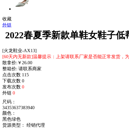
收藏
外链
2022春夏季新款单鞋女鞋子
[火龙鞋业-AX13]
[60天内无新款]温馨提示：上架请联系厂家是否能正常发货
散拿价:
￥
26.00
整箱价:
请联系商家
点击次数
115
下载次数
0
发布次数
0
外链
0
尺码：
34
35
36
37
38
39
40
颜色：
黑色
绿色
货源类型： 经销代理