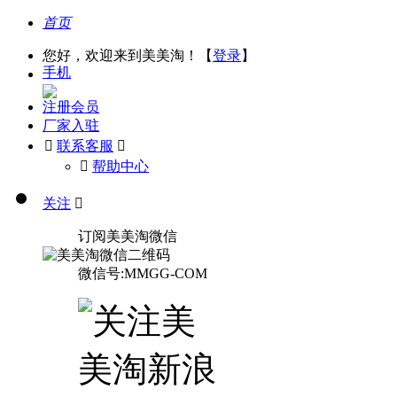
首页
您好，欢迎来到美美淘！【
登录
】
手机
注册会员
厂家入驻

联系客服

󰅃
帮助中心
关注

订阅美美淘微信
微信号:MMGG-COM