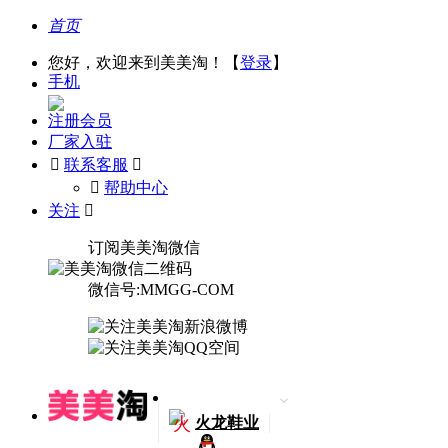
首页
您好，欢迎来到美美淘！【
登录
】
手机
注册会员
厂家入驻

联系客服

󰅃
帮助中心
关注

订阅美美淘微信
微信号:MMGG-COM
火
火龙鞋业