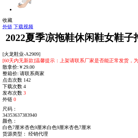
收藏
外链
下载视频
2022夏季凉拖鞋休闲鞋女鞋
[火龙鞋业-A2909]
[60天内无新款]温馨提示：上架请联系厂家是否能正常发货
散拿价:
￥
29.00
整箱价:
请联系商家
点击次数
142
下载次数
4
发布次数
3
外链
0
尺码：
34
35
36
37
38
39
40
颜色：
白色7厘米
杏色9厘米
白色9厘米
杏色7厘米
货源类型： 经销代理