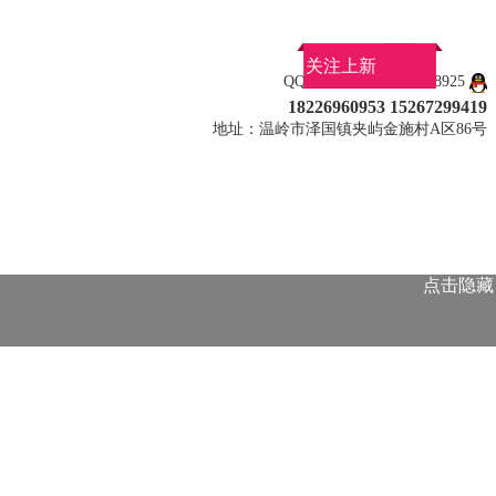
关注上新
QQ：917446347 463038925
18226960953 15267299419
地址：温岭市泽国镇夹屿金施村A区86号
点击隐藏