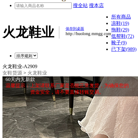
搜全站
搜本店
所有商品
凉鞋(19)
火龙鞋业
保存到桌面
拖鞋(29)
http://huolong.mmgg.com
低帮鞋(72)
靴子(9)
已下架(989)
火龙鞋业-A2909
女鞋货源
>
火龙鞋业
60天内无新款
温馨提示：上架请联系厂家是否能正常发货，为确保您的
资金安全，请不要直接转账交易。