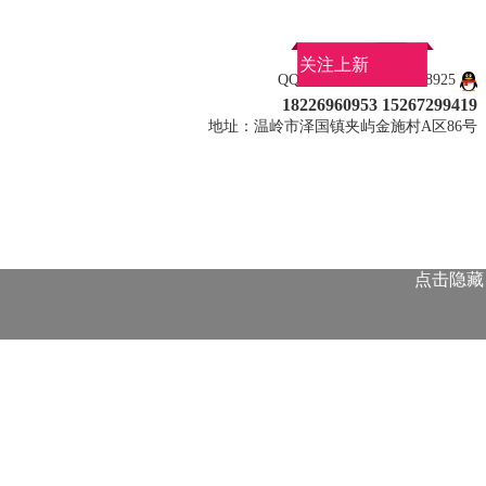
关注上新
QQ：917446347 463038925
18226960953 15267299419
地址：温岭市泽国镇夹屿金施村A区86号
点击隐藏