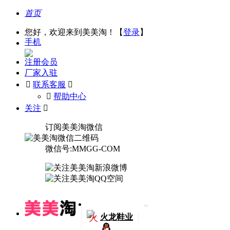
首页
您好，欢迎来到美美淘！【
登录
】
手机
注册会员
厂家入驻

联系客服

󰅃
帮助中心
关注

订阅美美淘微信
微信号:MMGG-COM
火
火龙鞋业