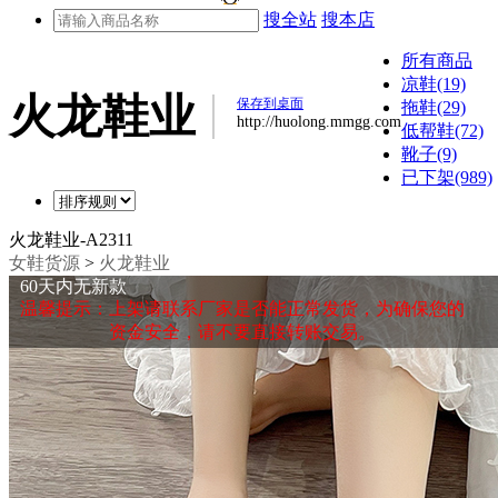
搜全站
搜本店
所有商品
凉鞋(19)
火龙鞋业
保存到桌面
拖鞋(29)
http://huolong.mmgg.com
低帮鞋(72)
靴子(9)
已下架(989)
火龙鞋业-A2311
女鞋货源
>
火龙鞋业
60天内无新款
温馨提示：上架请联系厂家是否能正常发货，为确保您的
资金安全，请不要直接转账交易。