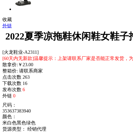
收藏
外链
2022夏季凉拖鞋休闲鞋女鞋
[火龙鞋业-A2311]
[60天内无新款]温馨提示：上架请联系厂家是否能正常发货
散拿价:
￥
23.00
整箱价:
请联系商家
点击次数
263
下载次数
16
发布次数
6
外链
0
尺码：
35
36
37
38
39
40
颜色：
米白色
黑色
绿色
货源类型： 经销代理