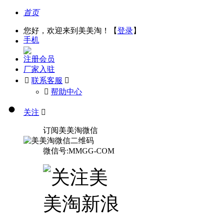
首页
您好，欢迎来到美美淘！【
登录
】
手机
注册会员
厂家入驻

联系客服

󰅃
帮助中心
关注

订阅美美淘微信
微信号:MMGG-COM