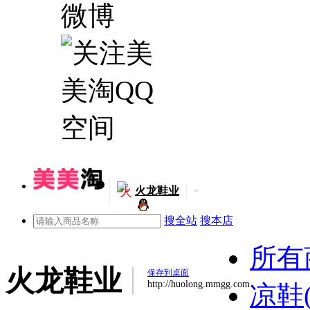
火
火龙鞋业
搜全站
搜本店
所有
火龙鞋业
保存到桌面
http://huolong.mmgg.com
凉鞋(