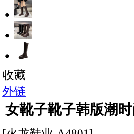
收藏
外链
女靴子靴子韩版潮时
[火龙鞋业-A4801]