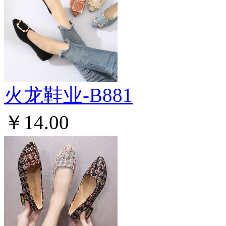
火龙鞋业-B881
￥14.00