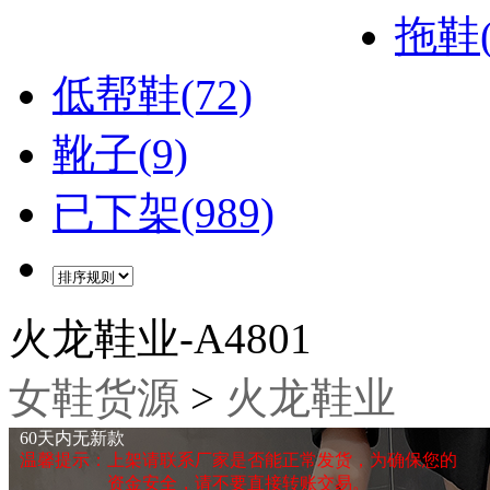
拖鞋(
低帮鞋(72)
靴子(9)
已下架(989)
火龙鞋业-A4801
女鞋货源
>
火龙鞋业
60天内无新款
温馨提示：上架请联系厂家是否能正常发货，为确保您的
资金安全，请不要直接转账交易。