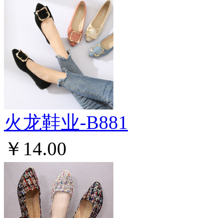
火龙鞋业-B881
￥14.00