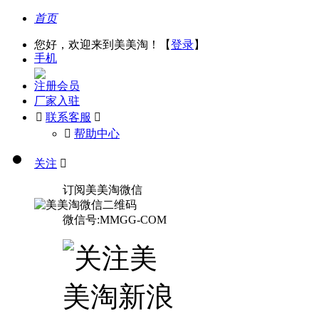
首页
您好，欢迎来到美美淘！【
登录
】
手机
注册会员
厂家入驻

联系客服

󰅃
帮助中心
关注

订阅美美淘微信
微信号:MMGG-COM