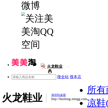
火
火龙鞋业
搜全站
搜本店
所有
火龙鞋业
保存到桌面
http://huolong.mmgg.com
凉鞋(