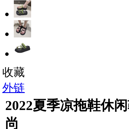
收藏
外链
2022夏季凉拖鞋休
尚