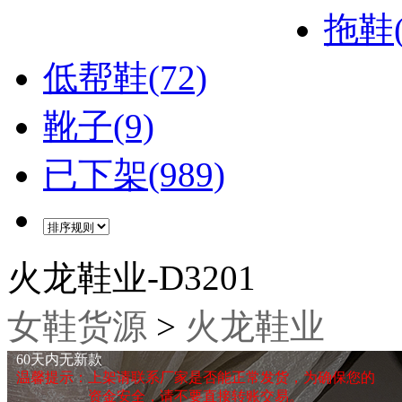
拖鞋(
低帮鞋(72)
靴子(9)
已下架(989)
火龙鞋业-D3201
女鞋货源
>
火龙鞋业
60天内无新款
温馨提示：上架请联系厂家是否能正常发货，为确保您的
资金安全，请不要直接转账交易。