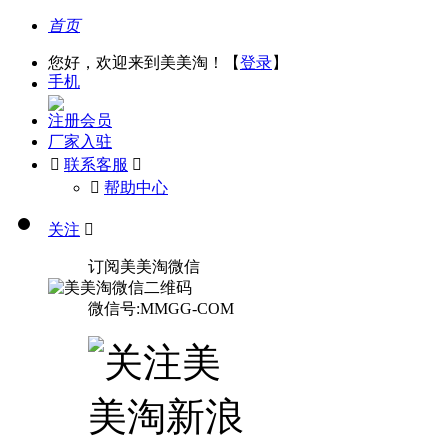
首页
您好，欢迎来到美美淘！【
登录
】
手机
注册会员
厂家入驻

联系客服

󰅃
帮助中心
关注

订阅美美淘微信
微信号:MMGG-COM