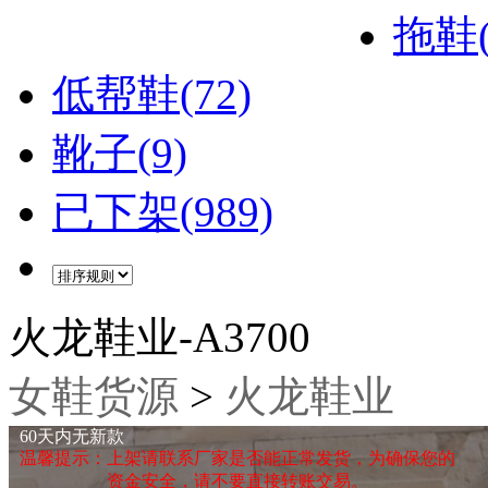
拖鞋(
低帮鞋(72)
靴子(9)
已下架(989)
火龙鞋业-A3700
女鞋货源
>
火龙鞋业
60天内无新款
温馨提示：上架请联系厂家是否能正常发货，为确保您的
资金安全，请不要直接转账交易。