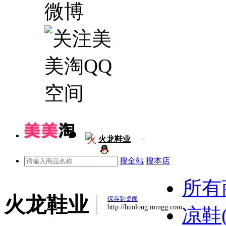
火
火龙鞋业
搜全站
搜本店
所有
火龙鞋业
保存到桌面
http://huolong.mmgg.com
凉鞋(