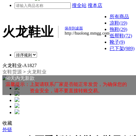
搜全站
搜本店
所有商品
凉鞋(19)
火龙鞋业
保存到桌面
拖鞋(29)
http://huolong.mmgg.com
低帮鞋(72)
靴子(9)
已下架(989)
火龙鞋业-A1827
女鞋货源
>
火龙鞋业
60天内无新款
温馨提示：上架请联系厂家是否能正常发货，为确保您的
资金安全，请不要直接转账交易。
收藏
外链