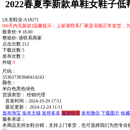
2022春夏季新款单鞋女鞋子
[火龙鞋业-A1827]
[60天内无新款]温馨提示：上架请联系厂家是否能正常发货
散拿价:
￥
18.00
整箱价:
请联系商家
点击次数
212
下载次数
5
发布次数
3
外链
0
尺码：
35
36
37
38
39
40
41
42
43
颜色：
米白色
黑色
绿色
货源类型： 经销代理
首发时间：2024-10-29 17:51
最近更新： 2024-12-24 11:11
发布淘宝
发布天猫
发拼多多
发布快手
发布微信
下载图片
收藏
服务承诺：
本商品支持女鞋分销，支持上门拿货，也可选择我们为您专业