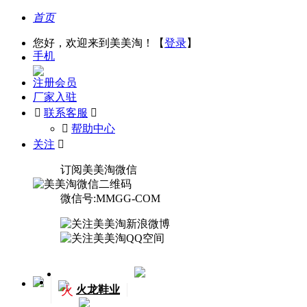
首页
您好，欢迎来到美美淘！【
登录
】
手机
注册会员
厂家入驻

联系客服

󰅃
帮助中心
关注

订阅美美淘微信
微信号:MMGG-COM
火
火龙鞋业