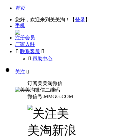
首页
您好，欢迎来到美美淘！【
登录
】
手机
注册会员
厂家入驻

联系客服

󰅃
帮助中心
关注

订阅美美淘微信
微信号:MMGG-COM