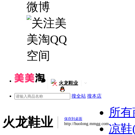
火
火龙鞋业
搜全站
搜本店
所有
火龙鞋业
保存到桌面
http://huolong.mmgg.com
凉鞋(