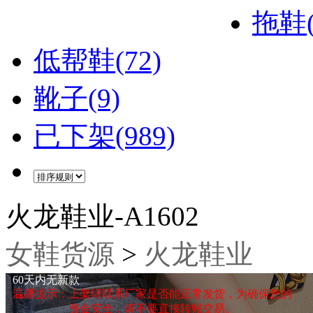
拖鞋(
低帮鞋(72)
靴子(9)
已下架(989)
火龙鞋业-A1602
女鞋货源
>
火龙鞋业
60天内无新款
温馨提示：上架请联系厂家是否能正常发货，为确保您的
资金安全，请不要直接转账交易。