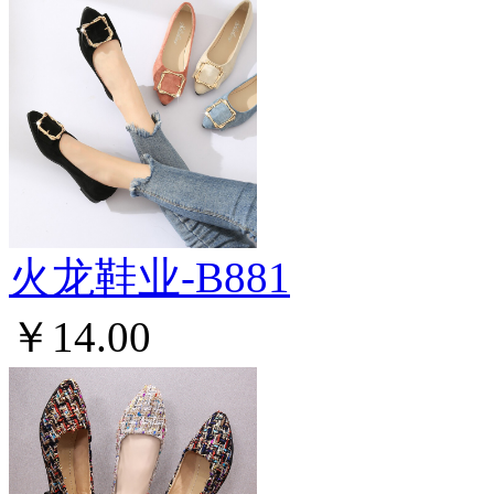
火龙鞋业-B881
￥14.00