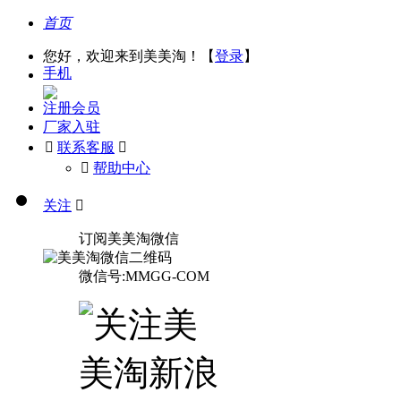
首页
您好，欢迎来到美美淘！【
登录
】
手机
注册会员
厂家入驻

联系客服

󰅃
帮助中心
关注

订阅美美淘微信
微信号:MMGG-COM