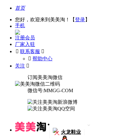
首页
您好，欢迎来到美美淘！【
登录
】
手机
注册会员
厂家入驻

联系客服

󰅃
帮助中心
关注

订阅美美淘微信
微信号:MMGG-COM
火
火龙鞋业