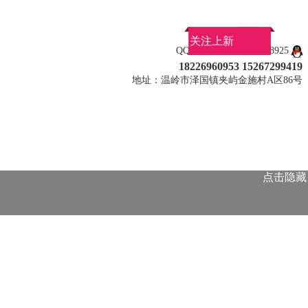
关注上新
QQ：917446347 463038925
18226960953 15267299419
地址：温岭市泽国镇夹屿金施村A区86号
点击隐藏