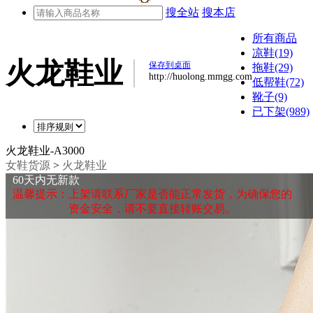
搜全站
搜本店
所有商品
凉鞋(19)
火龙鞋业
保存到桌面
拖鞋(29)
http://huolong.mmgg.com
低帮鞋(72)
靴子(9)
已下架(989)
火龙鞋业-A3000
女鞋货源
>
火龙鞋业
60天内无新款
温馨提示：上架请联系厂家是否能正常发货，为确保您的
资金安全，请不要直接转账交易。