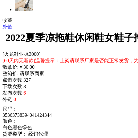
收藏
外链
2022夏季凉拖鞋休闲鞋女鞋
[火龙鞋业-A3000]
[60天内无新款]温馨提示：上架请联系厂家是否能正常发货
散拿价:
￥
30.00
整箱价:
请联系商家
点击次数
327
下载次数
8
发布次数
6
外链
0
尺码：
35
36
37
38
39
40
41
42
43
44
颜色：
白色
黑色
绿色
货源类型： 经销代理