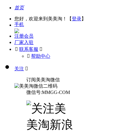
首页
您好，欢迎来到美美淘！【
登录
】
手机
注册会员
厂家入驻

联系客服

󰅃
帮助中心
关注

订阅美美淘微信
微信号:MMGG-COM