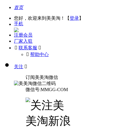
首页
您好，欢迎来到美美淘！【
登录
】
手机
注册会员
厂家入驻

联系客服

󰅃
帮助中心
关注

订阅美美淘微信
微信号:MMGG-COM