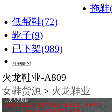
拖鞋(
低帮鞋(72)
靴子(9)
已下架(989)
火龙鞋业-A809
女鞋货源
>
火龙鞋业
60天内无新款
温馨提示：上架请联系厂家是否能正常发货，为确保您的
资金安全，请不要直接转账交易。