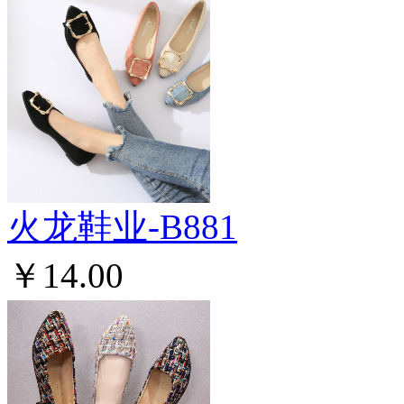
火龙鞋业-B881
￥14.00