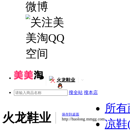
火
火龙鞋业
搜全站
搜本店
所有
火龙鞋业
保存到桌面
http://huolong.mmgg.com
凉鞋(