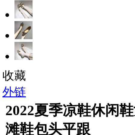
收藏
外链
2022夏季凉鞋休闲
滩鞋包头平跟