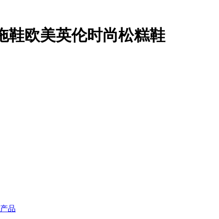
子拖鞋欧美英伦时尚松糕鞋
产品