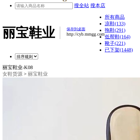
搜全站
搜本店
所有商品
凉鞋(133)
丽宝鞋业
保存到桌面
拖鞋(291)
http://cyb.mmgg.com
低帮鞋(164)
靴子(221)
已下架(1448)
丽宝鞋业-K08
女鞋货源
>
丽宝鞋业