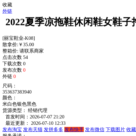
收藏
外链
2022夏季凉拖鞋休闲鞋女鞋
[丽宝鞋业-K08]
散拿价:
￥
35.00
整箱价:
请联系商家
点击次数
54
下载次数
0
发布次数
0
外链
0
尺码：
35
36
37
38
39
40
颜色：
米白色
银色
黑色
货源类型： 经销代理
首发时间：2026-07-07 21:20
最近更新： 2026-07-10 12:33
发布淘宝
发布天猫
发拼多多
发布快手
发布微信
下载图片
收藏
服务承诺：