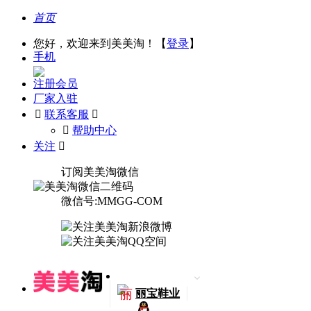
首页
您好，欢迎来到美美淘！【
登录
】
手机
注册会员
厂家入驻

联系客服

󰅃
帮助中心
关注

订阅美美淘微信
微信号:MMGG-COM
丽
丽宝鞋业