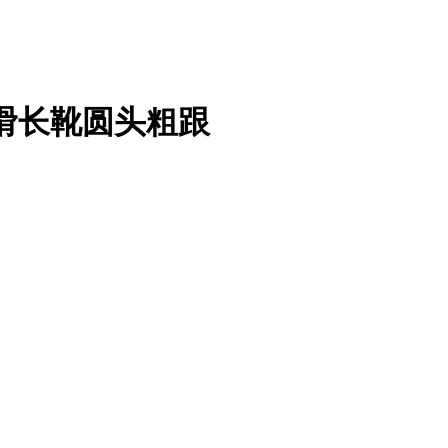
滑长靴圆头粗跟