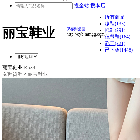
搜全站
搜本店
所有商品
凉鞋(133)
丽宝鞋业
保存到桌面
拖鞋(291)
http://cyb.mmgg.com
低帮鞋(164)
靴子(221)
已下架(1448)
丽宝鞋业-K533
女鞋货源
>
丽宝鞋业