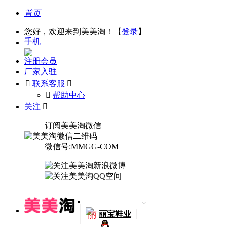
首页
您好，欢迎来到美美淘！【
登录
】
手机
注册会员
厂家入驻

联系客服

󰅃
帮助中心
关注

订阅美美淘微信
微信号:MMGG-COM
丽
丽宝鞋业