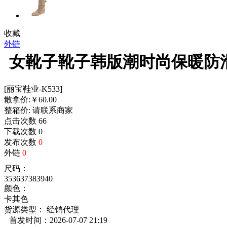
收藏
外链
女靴子靴子韩版潮时尚保暖防
[丽宝鞋业-K533]
散拿价:
￥
60.00
整箱价:
请联系商家
点击次数
66
下载次数
0
发布次数
0
外链
0
尺码：
35
36
37
38
39
40
颜色：
卡其色
货源类型： 经销代理
首发时间：2026-07-07 21:19