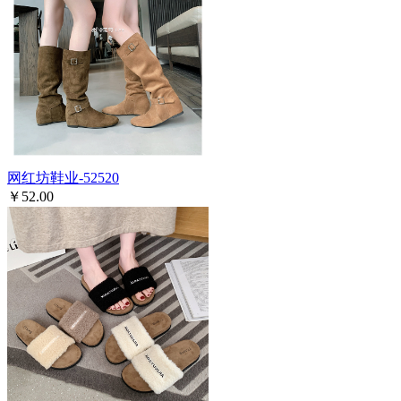
网红坊鞋业-52520
￥52.00