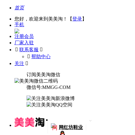
首页
您好，欢迎来到美美淘！【
登录
】
手机
注册会员
厂家入驻

联系客服

󰅃
帮助中心
关注

订阅美美淘微信
微信号:MMGG-COM
网
网红坊鞋业