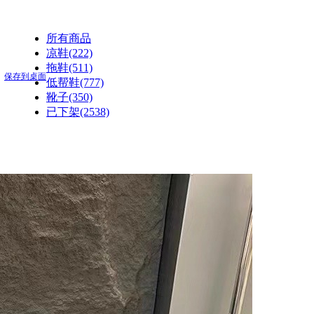
所有商品
凉鞋(222)
拖鞋(511)
保存到桌面
低帮鞋(777)
靴子(350)
已下架(2538)