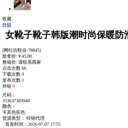
收藏
外链
女靴子靴子韩版潮时尚保暖防
[网红坊鞋业-78845]
散拿价:
￥
45.00
整箱价:
请联系商家
点击次数
66
下载次数
0
发布次数
0
外链
0
尺码：
35
36
37
38
39
40
颜色：
卡其色
驼色
货源类型： 经销代理
首发时间：2026-07-07 17:55