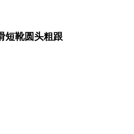
滑短靴圆头粗跟