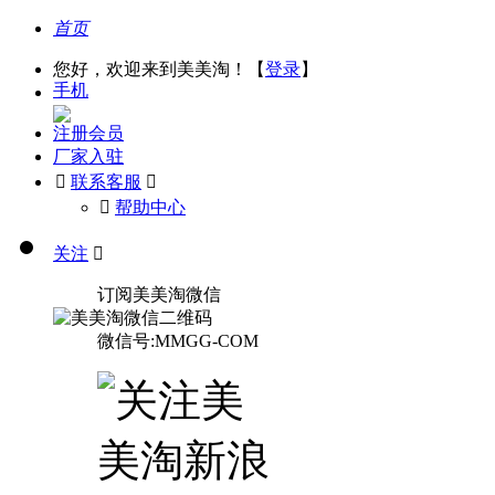
首页
您好，欢迎来到美美淘！【
登录
】
手机
注册会员
厂家入驻

联系客服

󰅃
帮助中心
关注

订阅美美淘微信
微信号:MMGG-COM