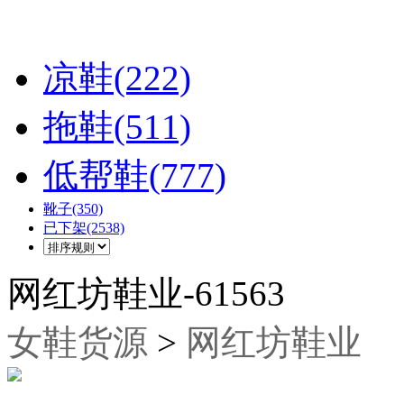
凉鞋(222)
拖鞋(511)
低帮鞋(777)
靴子(350)
已下架(2538)
网红坊鞋业-61563
女鞋货源
>
网红坊鞋业