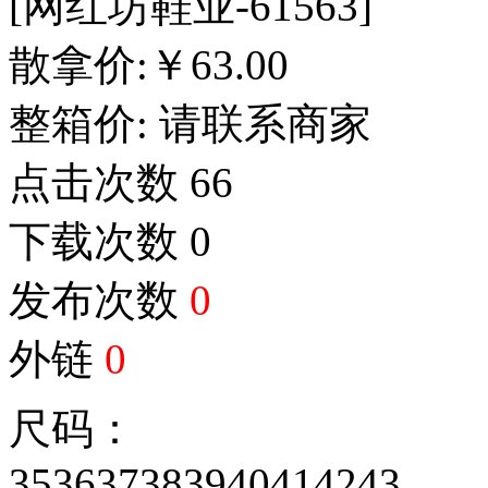
[网红坊鞋业-61563]
散拿价:
￥
63.00
整箱价:
请联系商家
点击次数
66
下载次数
0
发布次数
0
外链
0
尺码：
35
36
37
38
39
40
41
42
43