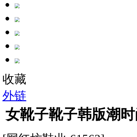
收藏
外链
女靴子靴子韩版潮时