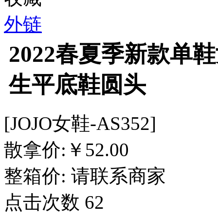
外链
2022春夏季新款单
生平底鞋圆头
[JOJO女鞋-AS352]
散拿价:
￥
52.00
整箱价:
请联系商家
点击次数
62