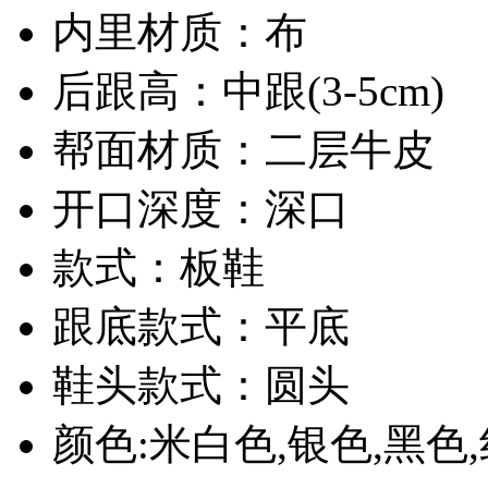
内里材质：布
后跟高：中跟(3-5cm)
帮面材质：二层牛皮
开口深度：深口
款式：板鞋
跟底款式：平底
鞋头款式：圆头
颜色:米白色,银色,黑色