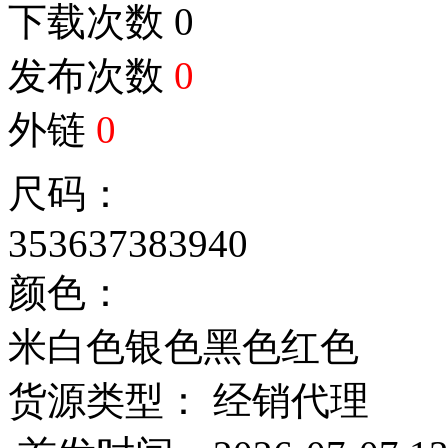
下载次数
0
发布次数
0
外链
0
尺码：
35
36
37
38
39
40
颜色：
米白色
银色
黑色
红色
货源类型： 经销代理