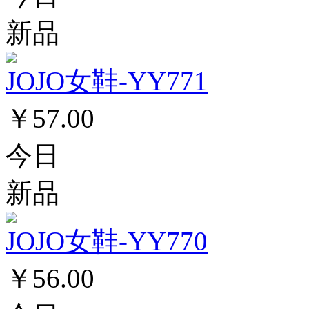
新品
JOJO女鞋-YY771
￥57.00
今日
新品
JOJO女鞋-YY770
￥56.00