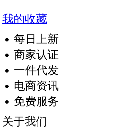
我的收藏
每日上新
商家认证
一件代发
电商资讯
免费服务
关于我们