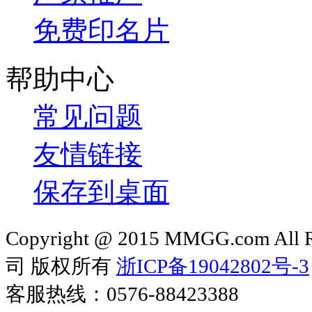
免费印名片
帮助中心
常见问题
友情链接
保存到桌面
Copyright @ 2015 MMGG.com 
司 版权所有
浙ICP备19042802号-3
客服热线：0576-88423388