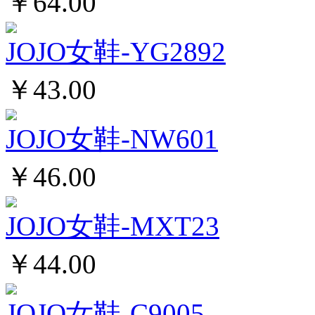
￥64.00
JOJO女鞋-YG2892
￥43.00
JOJO女鞋-NW601
￥46.00
JOJO女鞋-MXT23
￥44.00
JOJO女鞋-C9005