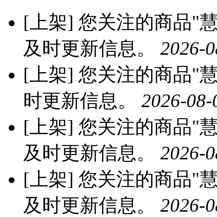
[上架]
您关注的商品"慧慧
及时更新信息。
2026-0
[上架]
您关注的商品"慧慧
时更新信息。
2026-08-
[上架]
您关注的商品"慧慧
及时更新信息。
2026-0
[上架]
您关注的商品"慧慧
及时更新信息。
2026-0