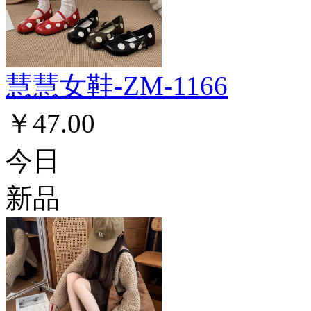
慧慧女鞋-ZM-1166
￥47.00
今日
新品