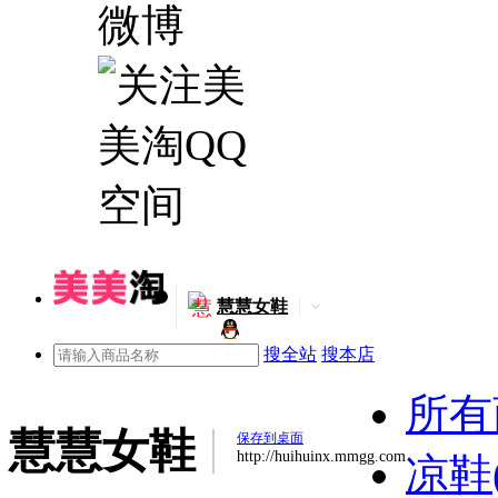
慧
慧慧女鞋
搜全站
搜本店
所有
慧慧女鞋
保存到桌面
http://huihuinx.mmgg.com
凉鞋(