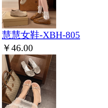
慧慧女鞋-XBH-805
￥46.00