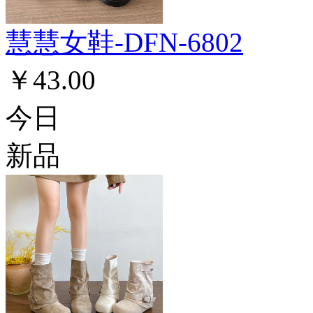
慧慧女鞋-DFN-6802
￥43.00
今日
新品