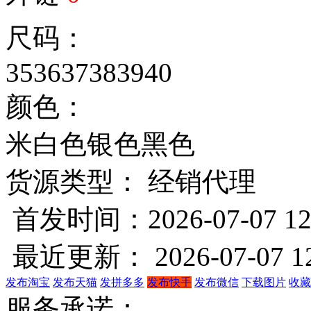
尺码：
35
36
37
38
39
40
颜色：
米白色
银色
黑色
货源类型： 经销代理
首发时间：2026-07-07 12
最近更新： 2026-07-07 12
发布淘宝
发布天猫
发拼多多
发布快手
发布微信
下载图片
收藏
服务承诺：