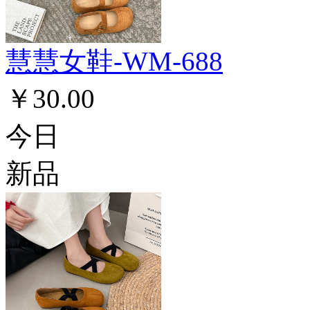
慧慧女鞋-WM-688
￥30.00
今日
新品