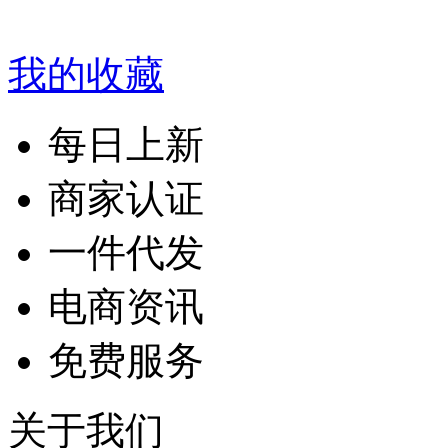
我的收藏
每日上新
商家认证
一件代发
电商资讯
免费服务
关于我们