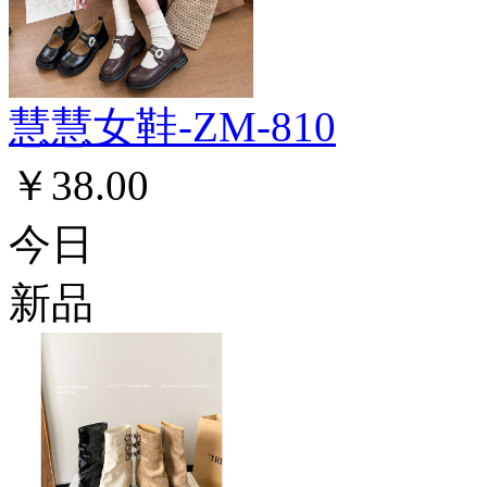
慧慧女鞋-ZM-810
￥38.00
今日
新品