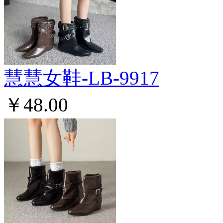
慧慧女鞋-LB-9917
￥48.00