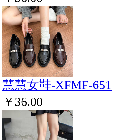
慧慧女鞋-XFMF-651
￥36.00