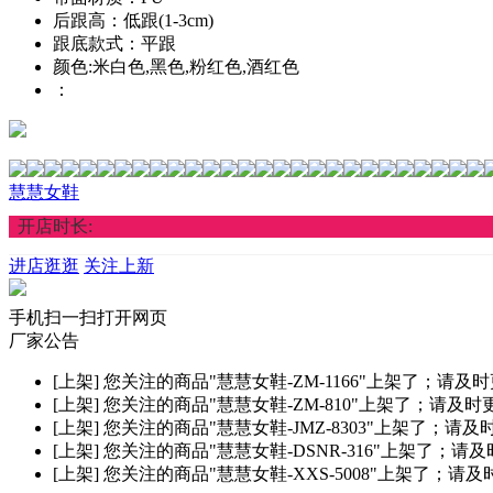
后跟高：低跟(1-3cm)
跟底款式：平跟
颜色:米白色,黑色,粉红色,酒红色
：
慧慧女鞋
开店时长:
进店逛逛
关注上新
手机扫一扫打开网页
厂家公告
[上架]
您关注的商品"慧慧女鞋-ZM-1166"上架了；请及
[上架]
您关注的商品"慧慧女鞋-ZM-810"上架了；请及
[上架]
您关注的商品"慧慧女鞋-JMZ-8303"上架了；请
[上架]
您关注的商品"慧慧女鞋-DSNR-316"上架了；请
[上架]
您关注的商品"慧慧女鞋-XXS-5008"上架了；请