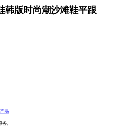
凉鞋韩版时尚潮沙滩鞋平跟
产品
服务。