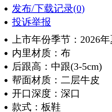
发布/下载记录(0)
投诉举报
上市年份季节：2026
内里材质：布
后跟高：中跟(3-5cm)
帮面材质：二层牛皮
开口深度：深口
款式：板鞋