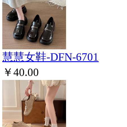
慧慧女鞋-DFN-6701
￥40.00