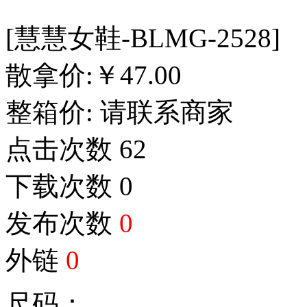
[慧慧女鞋-BLMG-2528]
散拿价:
￥
47.00
整箱价:
请联系商家
点击次数
62
下载次数
0
发布次数
0
外链
0
尺码：