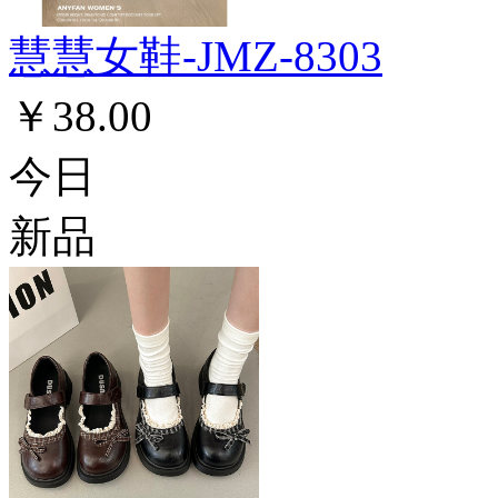
慧慧女鞋-JMZ-8303
￥38.00
今日
新品