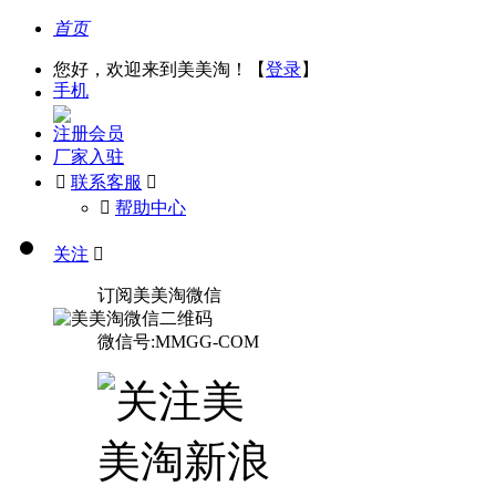
首页
您好，欢迎来到美美淘！【
登录
】
手机
注册会员
厂家入驻

联系客服

󰅃
帮助中心
关注

订阅美美淘微信
微信号:MMGG-COM