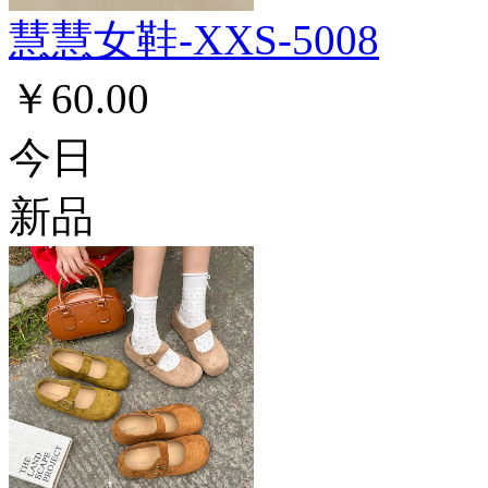
慧慧女鞋-XXS-5008
￥60.00
今日
新品