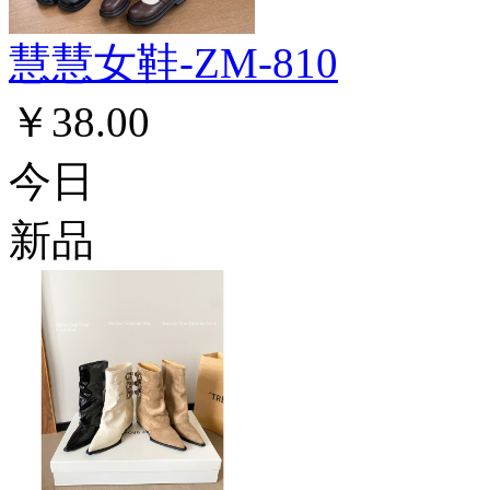
慧慧女鞋-ZM-810
￥38.00
今日
新品