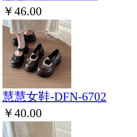
￥46.00
慧慧女鞋-DFN-6702
￥40.00