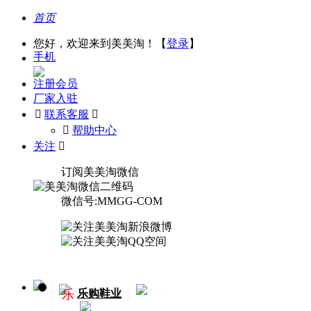
首页
您好，欢迎来到美美淘！【
登录
】
手机
注册会员
厂家入驻

联系客服

󰅃
帮助中心
关注

订阅美美淘微信
微信号:MMGG-COM
乐
乐购鞋业