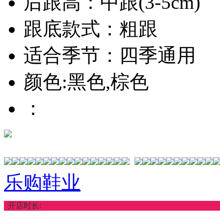
后跟高：中跟(3-5cm)
跟底款式：粗跟
适合季节：四季通用
颜色:黑色,棕色
：
乐购鞋业
开店时长: