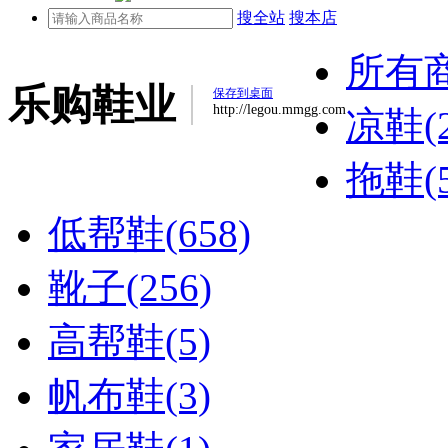
搜全站
搜本店
所有
乐购鞋业
保存到桌面
http://legou.mmgg.com
凉鞋(2
拖鞋(5
低帮鞋(658)
靴子(256)
高帮鞋(5)
帆布鞋(3)