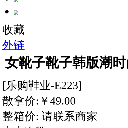
收藏
外链
女靴子靴子韩版潮时
[乐购鞋业-E223]
散拿价:
￥
49.00
整箱价:
请联系商家