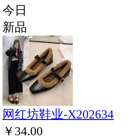
今日
新品
网红坊鞋业-X202634
￥34.00