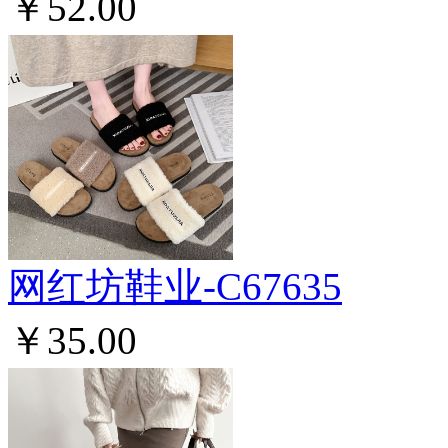
￥52.00
网红坊鞋业-C67635
￥35.00