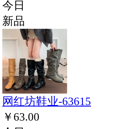
今日
新品
网红坊鞋业-63615
￥63.00