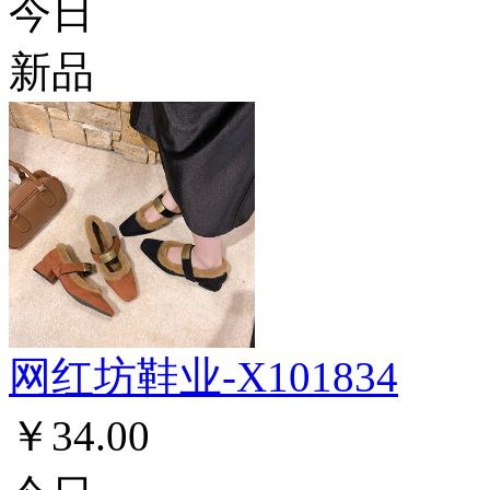
今日
新品
网红坊鞋业-X101834
￥34.00