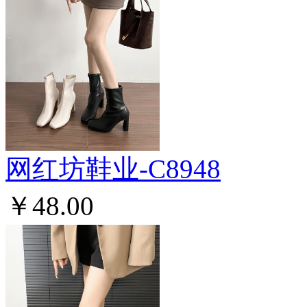
网红坊鞋业-C8948
￥48.00