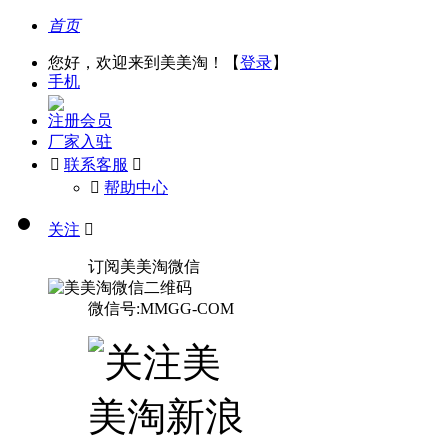
首页
您好，欢迎来到美美淘！【
登录
】
手机
注册会员
厂家入驻

联系客服

󰅃
帮助中心
关注

订阅美美淘微信
微信号:MMGG-COM