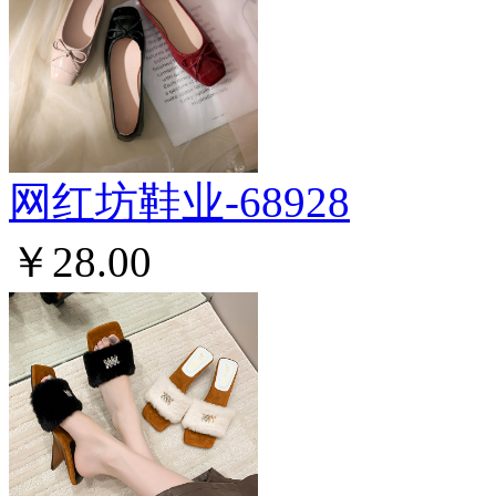
网红坊鞋业-68928
￥28.00