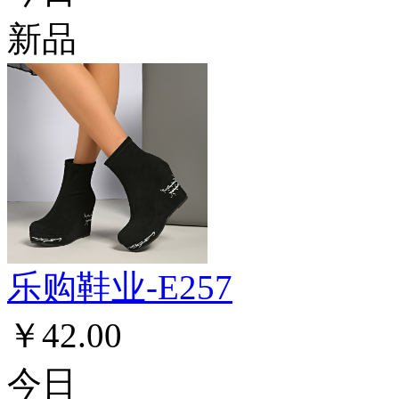
新品
乐购鞋业-E257
￥42.00
今日