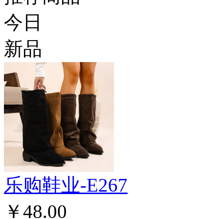
今日
新品
乐购鞋业-E267
￥48.00