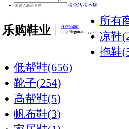
搜全站
搜本店
所有
乐购鞋业
保存到桌面
http://legou.mmgg.com
凉鞋(2
拖鞋(5
低帮鞋(656)
靴子(254)
高帮鞋(5)
帆布鞋(3)