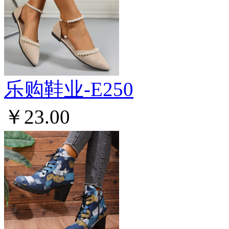
乐购鞋业-E250
￥23.00