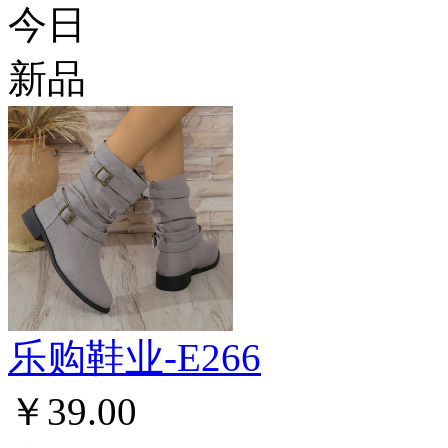
今日
新品
乐购鞋业-E266
￥39.00