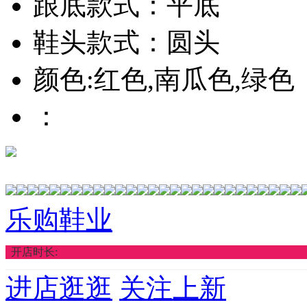
跟底款式：平底
鞋头款式：圆头
颜色:红色,南瓜色,绿色
：
乐购鞋业
开店时长:
进店逛逛
关注上新