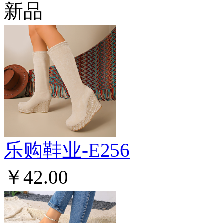
新品
乐购鞋业-E256
￥42.00