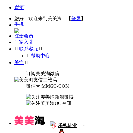
首页
您好，欢迎来到美美淘！【
登录
】
手机
注册会员
厂家入驻

联系客服

󰅃
帮助中心
关注

订阅美美淘微信
微信号:MMGG-COM
乐
乐购鞋业