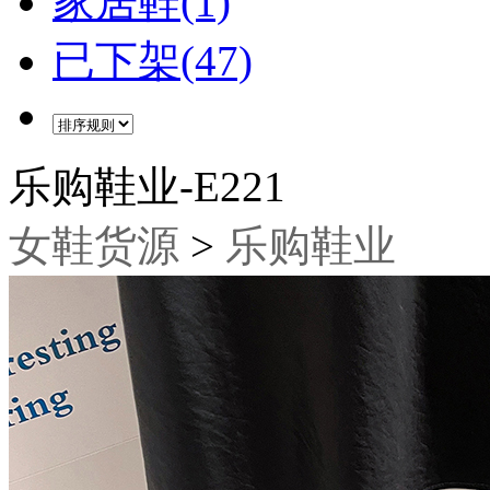
家居鞋(1)
已下架(47)
乐购鞋业-E221
女鞋货源
>
乐购鞋业