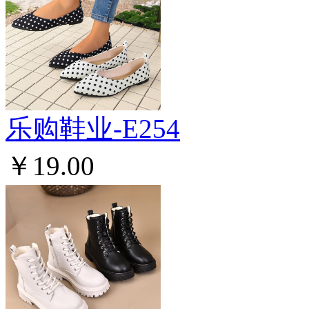
乐购鞋业-E254
￥19.00