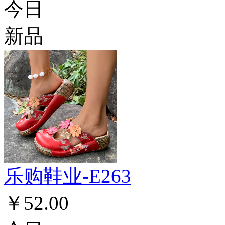
今日
新品
乐购鞋业-E263
￥52.00