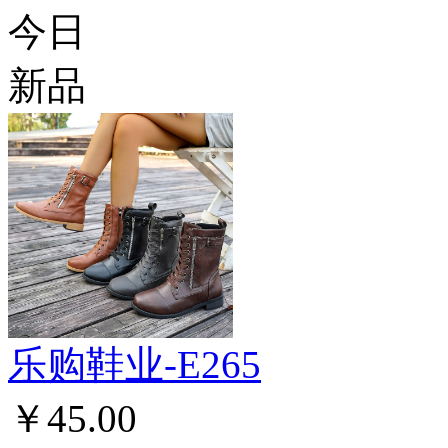
今日
新品
乐购鞋业-E265
￥45.00