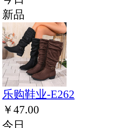
新品
乐购鞋业-E262
￥47.00
今日