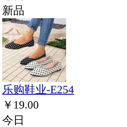
新品
乐购鞋业-E254
￥19.00
今日