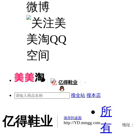
亿
亿得鞋业
搜全站
搜本店
所
亿得鞋业
保存到桌面
http://YD.mmgg.com
有
地址：