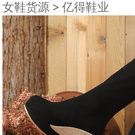
女鞋货源
>
亿得鞋业