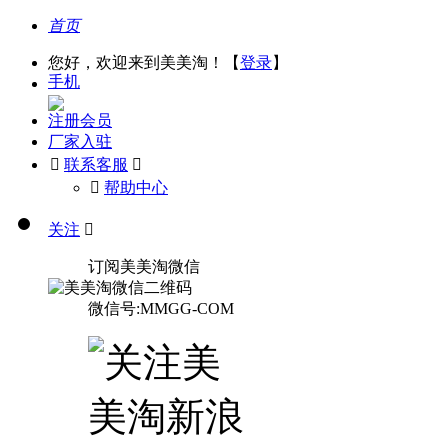
首页
您好，欢迎来到美美淘！【
登录
】
手机
注册会员
厂家入驻

联系客服

󰅃
帮助中心
关注

订阅美美淘微信
微信号:MMGG-COM