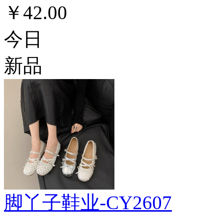
￥42.00
今日
新品
脚丫子鞋业-CY2607