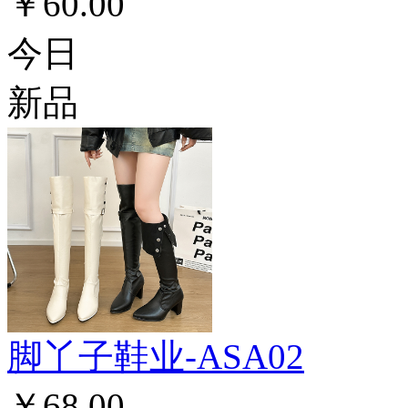
￥60.00
今日
新品
脚丫子鞋业-ASA02
￥68.00