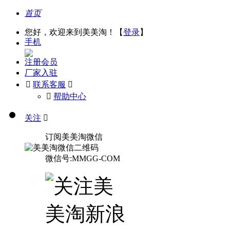
首页
您好，欢迎来到美美淘！【
登录
】
手机
注册会员
厂家入驻

联系客服

󰅃
帮助中心
关注

订阅美美淘微信
微信号:MMGG-COM