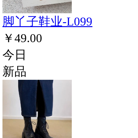
脚丫子鞋业-L099
￥49.00
今日
新品