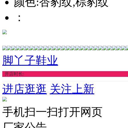
颜色:杏豹纹,棕豹纹
：
脚丫子鞋业
开店时长:
进店逛逛
关注上新
手机扫一扫打开网页
厂家公告