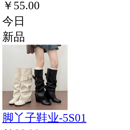
￥55.00
今日
新品
脚丫子鞋业-5S01