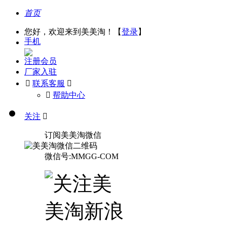
首页
您好，欢迎来到美美淘！【
登录
】
手机
注册会员
厂家入驻

联系客服

󰅃
帮助中心
关注

订阅美美淘微信
微信号:MMGG-COM