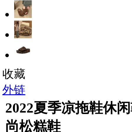
收藏
外链
2022夏季凉拖鞋休
尚松糕鞋