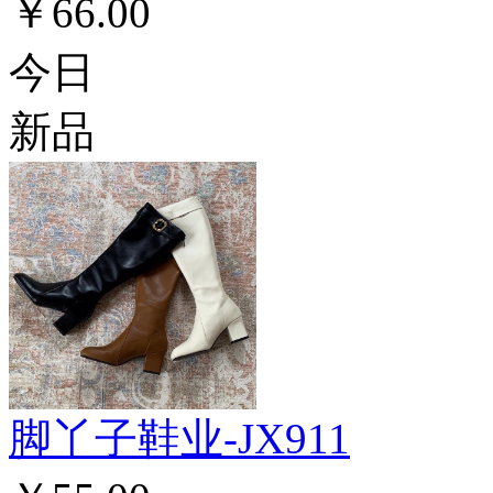
￥66.00
今日
新品
脚丫子鞋业-JX911