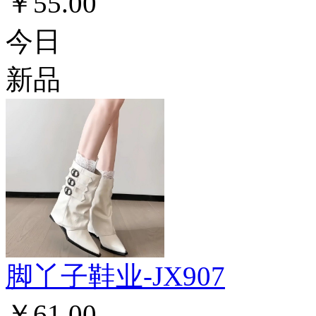
￥55.00
今日
新品
脚丫子鞋业-JX907
￥61.00