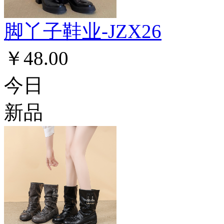
脚丫子鞋业-JZX26
￥48.00
今日
新品