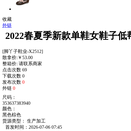
收藏
外链
2022春夏季新款单鞋女鞋子
[脚丫子鞋业-X2512]
散拿价:
￥
53.00
整箱价:
请联系商家
点击次数
69
下载次数
0
发布次数
0
外链
0
尺码：
35
36
37
38
39
40
颜色：
黑色
棕色
货源类型： 生产加工
首发时间：2026-07-06 07:45