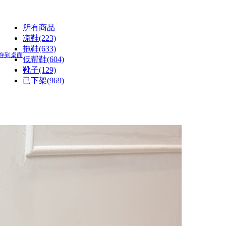
所有商品
凉鞋(223)
拖鞋(633)
存到桌面
低帮鞋(604)
靴子(129)
已下架(969)