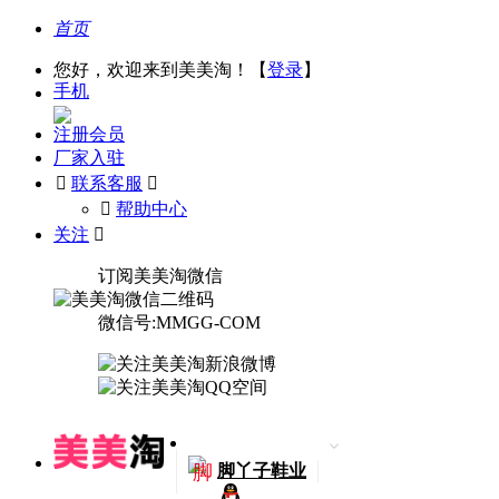
首页
您好，欢迎来到美美淘！【
登录
】
手机
注册会员
厂家入驻

联系客服

󰅃
帮助中心
关注

订阅美美淘微信
微信号:MMGG-COM
脚
脚丫子鞋业