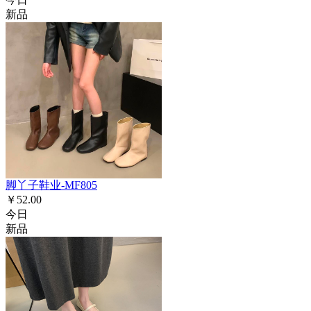
新品
脚丫子鞋业-MF805
￥52.00
今日
新品