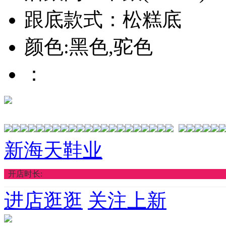
跟底款式：松糕底
颜色:黑色,驼色
：
新海天鞋业
开店时长:
进店逛逛
关注上新