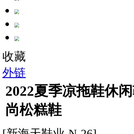
收藏
外链
2022夏季凉拖鞋休
尚松糕鞋
[新海天鞋业-N-26]