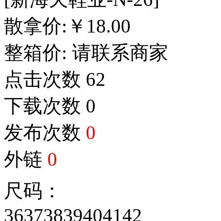
散拿价:
￥
18.00
整箱价:
请联系商家
点击次数
62
下载次数
0
发布次数
0
外链
0
尺码：
36
37
38
39
40
41
42