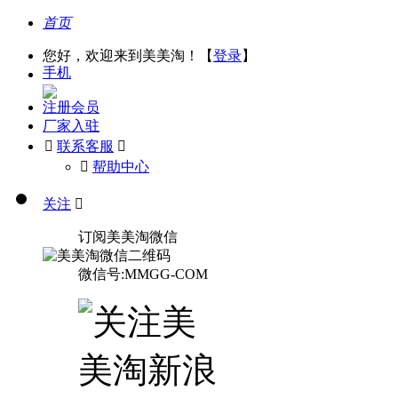
首页
您好，欢迎来到美美淘！【
登录
】
手机
注册会员
厂家入驻

联系客服

󰅃
帮助中心
关注

订阅美美淘微信
微信号:MMGG-COM