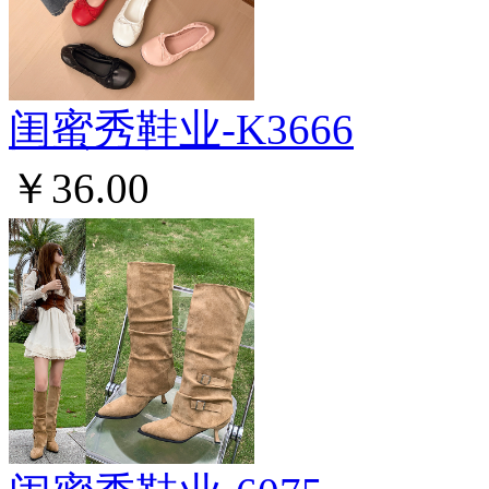
闺蜜秀鞋业-K3666
￥36.00