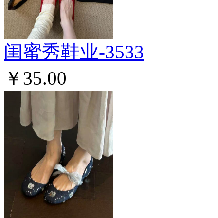
闺蜜秀鞋业-3533
￥35.00