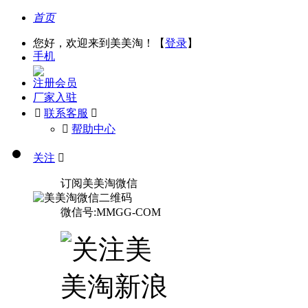
首页
您好，欢迎来到美美淘！【
登录
】
手机
注册会员
厂家入驻

联系客服

󰅃
帮助中心
关注

订阅美美淘微信
微信号:MMGG-COM