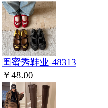
闺蜜秀鞋业-48313
￥48.00