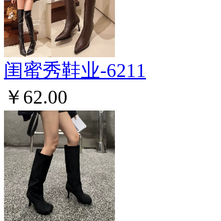
闺蜜秀鞋业-6211
￥62.00