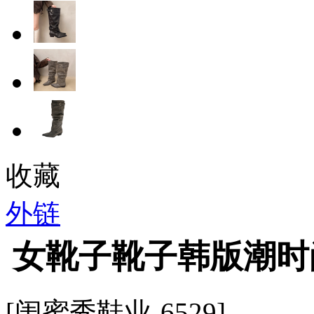
收藏
外链
女靴子靴子韩版潮时
[闺蜜秀鞋业-6529]