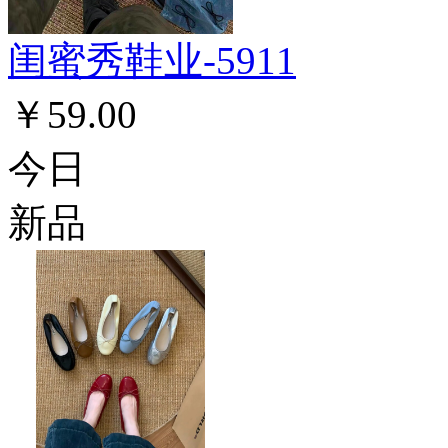
闺蜜秀鞋业-5911
￥59.00
今日
新品