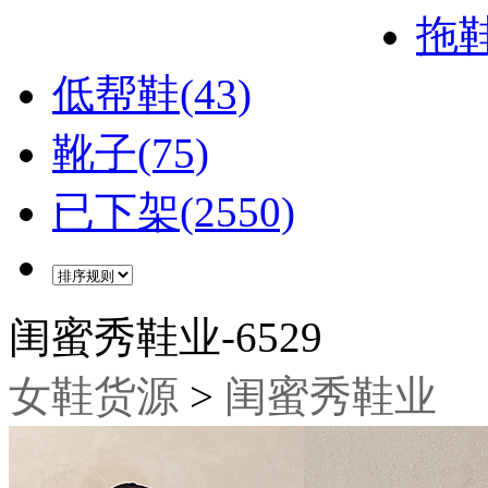
拖鞋
低帮鞋(43)
靴子(75)
已下架(2550)
闺蜜秀鞋业-6529
女鞋货源
>
闺蜜秀鞋业