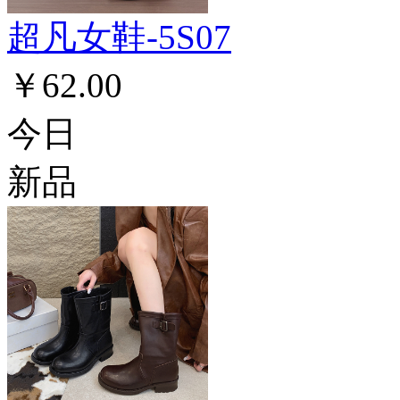
超凡女鞋-5S07
￥62.00
今日
新品