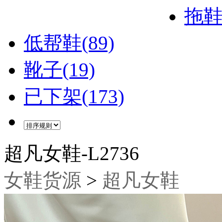
拖鞋(
低帮鞋(89)
靴子(19)
已下架(173)
超凡女鞋-L2736
女鞋货源
>
超凡女鞋