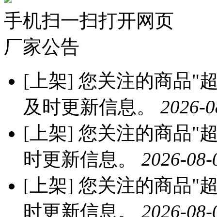
手机扫一扫打开网页
厂家公告
[上架]
您关注的商品"超凡
及时更新信息。
2026-0
[上架]
您关注的商品"超凡
时更新信息。
2026-08-
[上架]
您关注的商品"超凡
时更新信息。
2026-08-