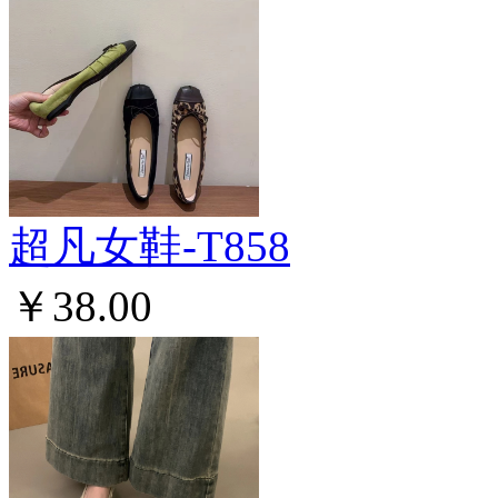
超凡女鞋-T858
￥38.00