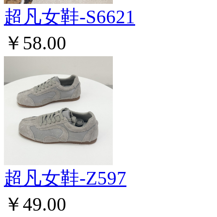
超凡女鞋-S6621
￥58.00
超凡女鞋-Z597
￥49.00