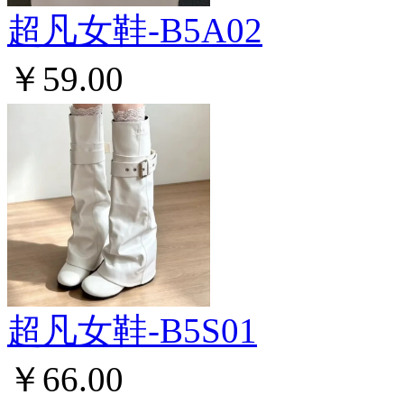
超凡女鞋-B5A02
￥59.00
超凡女鞋-B5S01
￥66.00