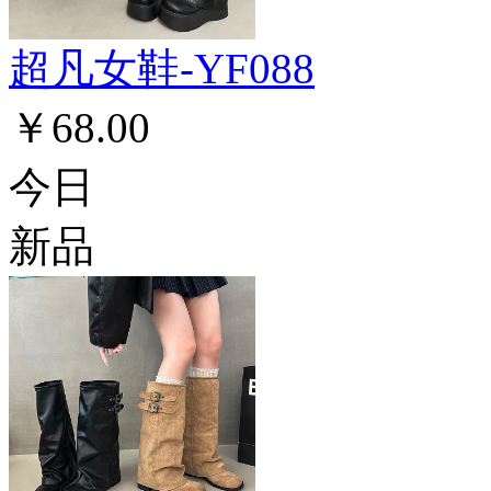
超凡女鞋-YF088
￥68.00
今日
新品