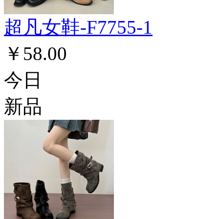
超凡女鞋-F7755-1
￥58.00
今日
新品