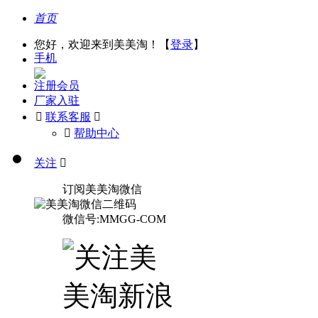
首页
您好，欢迎来到美美淘！【
登录
】
手机
注册会员
厂家入驻

联系客服

󰅃
帮助中心
关注

订阅美美淘微信
微信号:MMGG-COM