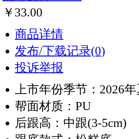
￥33.00
商品详情
发布/下载记录(0)
投诉举报
上市年份季节：2026
帮面材质：PU
后跟高：中跟(3-5cm)