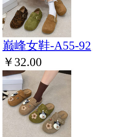
巅峰女鞋-A55-92
￥32.00