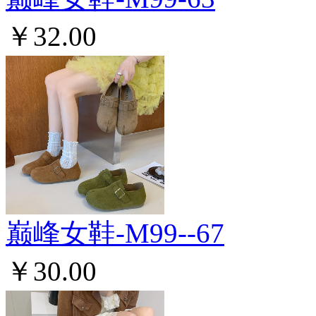
￥32.00
巅峰女鞋-M99--67
￥30.00