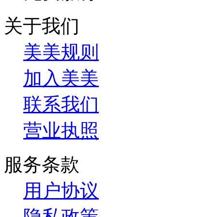
关于我们
美美规则
加入美美
联系我们
营业执照
服务条款
用户协议
隐私政策