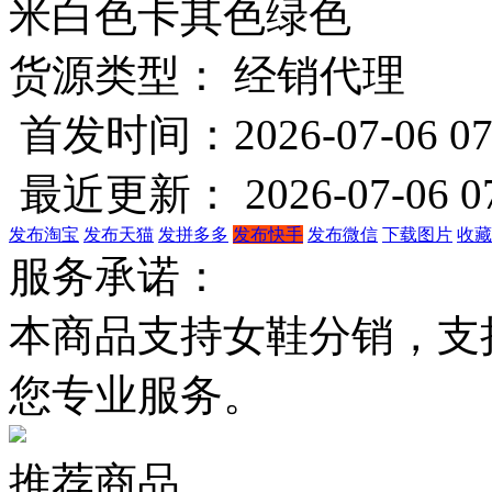
米白色
卡其色
绿色
货源类型： 经销代理
首发时间：2026-07-06 07
最近更新： 2026-07-06 07
发布淘宝
发布天猫
发拼多多
发布快手
发布微信
下载图片
收藏
服务承诺：
本商品支持女鞋分销，支
您专业服务。
推荐商品