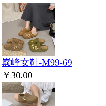
巅峰女鞋-M99-69
￥30.00