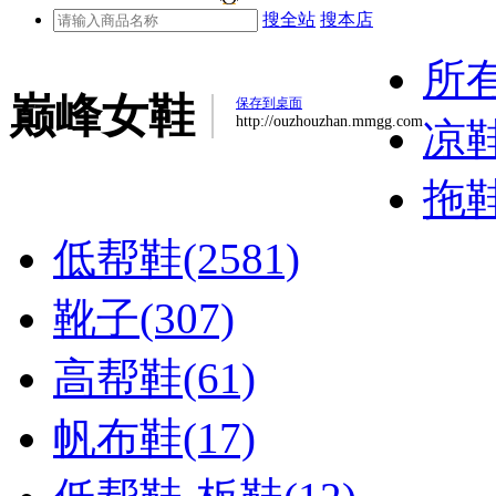
搜全站
搜本店
所
巅峰女鞋
保存到桌面
http://ouzhouzhan.mmgg.com
凉鞋
拖鞋
低帮鞋(2581)
靴子(307)
高帮鞋(61)
帆布鞋(17)