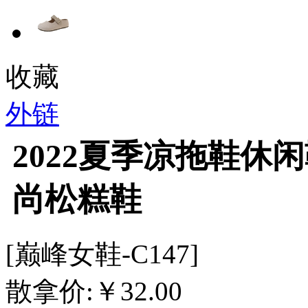
收藏
外链
2022夏季凉拖鞋休
尚松糕鞋
[巅峰女鞋-C147]
散拿价:
￥
32.00