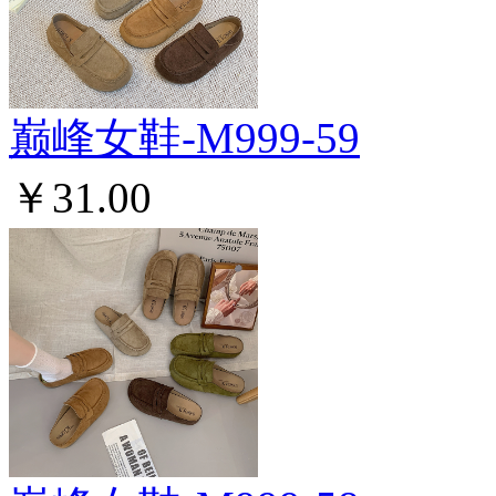
巅峰女鞋-M999-59
￥31.00