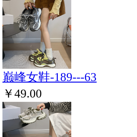
巅峰女鞋-189---63
￥49.00