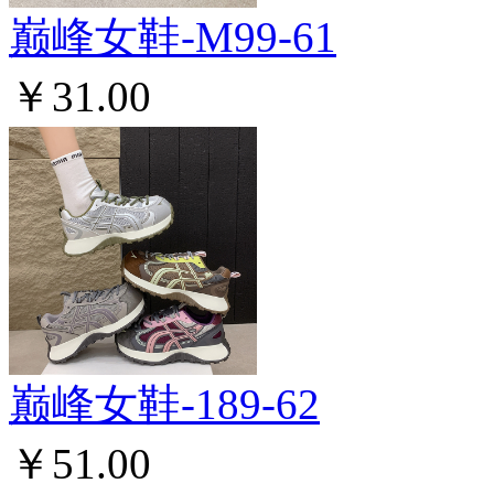
巅峰女鞋-M99-61
￥31.00
巅峰女鞋-189-62
￥51.00