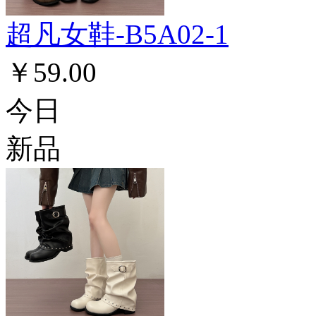
超凡女鞋-B5A02-1
￥59.00
今日
新品