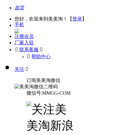
首页
您好，欢迎来到美美淘！【
登录
】
手机
注册会员
厂家入驻

联系客服

󰅃
帮助中心
关注

订阅美美淘微信
微信号:MMGG-COM