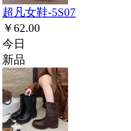
超凡女鞋-5S07
￥62.00
今日
新品