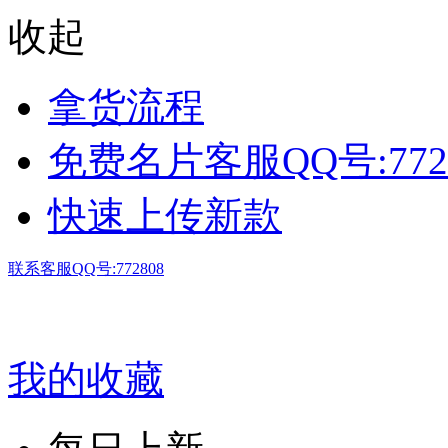
收起
拿货流程
免费名片客服QQ号:772
快速上传新款
联系客服QQ号:772808
我的收藏