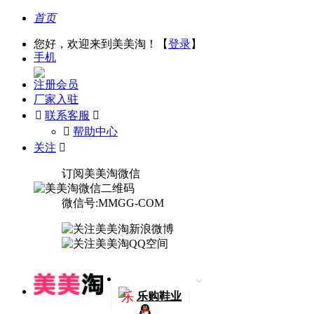
首页
您好，欢迎来到美美淘！【
登录
】
手机
注册会员
厂家入驻

联系客服

󰅃
帮助中心
关注

订阅美美淘微信
微信号:MMGG-COM
乐
乐购鞋业