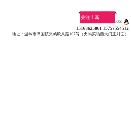
关注上新
QQ：3180585061
15168625861 15757554512
地址：温岭市泽国镇夹屿欧风路107号（夹屿菜场西大门正对面）